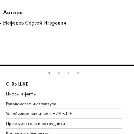
Авторы
Нефедов Сергей Игоревич
О ВЫШКЕ
О
Цифры и факты
Ли
Руководство и структура
До
Устойчивое развитие в НИУ ВШЭ
Ол
Преподаватели и сотрудники
Пр
Корпуса и общежития
Вы