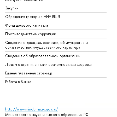
Закупки
Пр
Обращения граждан в НИУ ВШЭ
Ас
Фонд целевого капитала
До
Противодействие коррупции
Це
Сведения о доходах, расходах, об имуществе и
Би
обязательствах имущественного характера
Об
Сведения об образовательной организации
Об
Людям с ограниченными возможностями здоровья
Единая платежная страница
Работа в Вышке
http://www.minobrnauki.gov.ru/
Министерство науки и высшего образования РФ