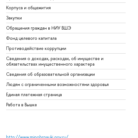
Корпуса и общежития
Вы
Закупки
Пр
Обращения граждан в НИУ ВШЭ
Ас
Фонд целевого капитала
До
Противодействие коррупции
Це
Сведения о доходах, расходах, об имуществе и
Би
обязательствах имущественного характера
Об
Сведения об образовательной организации
Об
Людям с ограниченными возможностями здоровья
Единая платежная страница
Работа в Вышке
http://www.minobrnauki.gov.ru/