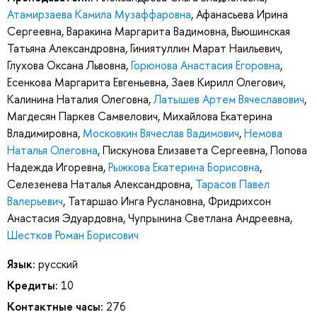
Атамирзаева Камила Музаффаровна
,
Афанасьева Ирина
Сергеевна
,
Варакина Маргарита Вадимовна
,
Вьюшинская
Татьяна Александровна
,
Гиниятуллин Марат Наильевич
,
Глухова Оксана Львовна
,
Горюнова Анастасия Егоровна
,
Есенкова Маргарита Евгеньевна
,
Заев Кирилл Олегович
,
Калинина Наталия Олеговна
,
Латышев Артем Вячеславович
,
Магдесян Паркев Самвелович
,
Михайлова Екатерина
Владимировна
,
Московкин Вячеслав Вадимович
,
Немова
Наталья Олеговна
,
Пискунова Елизавета Сергеевна
,
Попова
Надежда Игоревна
,
Рыжкова Екатерина Борисовна
,
Селезенева Наталья Александровна
,
Тарасов Павел
Валерьевич
,
Татаршао Инга Руслановна
,
Фридрихсон
Анастасия Эдуардовна
,
Чупрынина Светлана Андреевна
,
Шестков Роман Борисович
Язык:
русский
Кредиты:
10
Контактные часы:
276