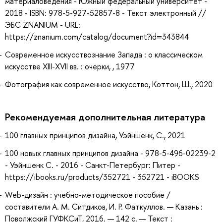
материаловедения - Южный федеральный университет -
2018 - ISBN: 978-5-927-52857-8 - Текст электронный //
ЭБС ZNANIUM - URL:
https://znanium.com/catalog/document?id=343844
Современное искусствознание Запада : о классическом
искусстве XIII-XVII вв. : очерки, , 1977
Фотография как современное искусство, Коттон, Ш., 2020
Рекомендуемая дополнительная литература
100 главных принципов дизайна, Уэйншенк, С., 2021
100 новых главных принципов дизайна - 978-5-496-02239-2
- Уэйншенк С. - 2016 - Санкт-Петербург: Питер -
https://ibooks.ru/products/352721 - 352721 - iBOOKS
Web-дизайн : учебно-методическое пособие /
составители А. М. Ситдиков, И. Р. Фаткуллов. — Казань :
Поволжский ГУФКСиТ, 2016. — 142 с. — Текст :