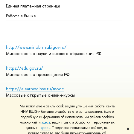
Единая платежная страница
Работа в Вышке
http://www.minobrnauki.gov.ru/
Министерство науки и высшего образования РФ
https://edu.gov.ru/
Министерство просвещения РФ
https://elearning.hse.ru/mooc
Массовые открытые онлайн-курсы
Мы используем файлы cookies для улучшения работы сайта
НИУ ВШЭ и большего удобства его использования. Более
подробную информацию об использовании файлов cookies
© НИУ ВШЭ 1993–2026
Адреса и контакты
можно найти
здесь
, наши правила обработки персональных
Условия использования материалов
данных –
здесь
. Продолжая пользоваться сайтом, вы
✖
подтверждаете, что были проинформированы об
Политика конфиденциальности