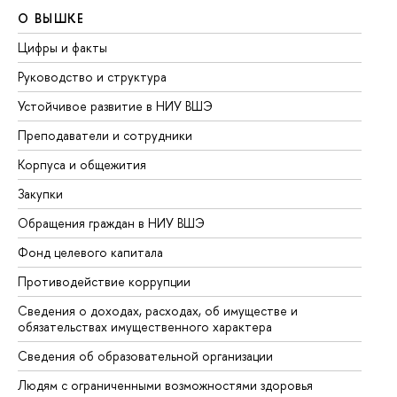
О ВЫШКЕ
О
Цифры и факты
Ли
Руководство и структура
До
Устойчивое развитие в НИУ ВШЭ
Ол
Преподаватели и сотрудники
Пр
Корпуса и общежития
Вы
Закупки
Пр
Обращения граждан в НИУ ВШЭ
Ас
Фонд целевого капитала
До
Противодействие коррупции
Це
Сведения о доходах, расходах, об имуществе и
Би
обязательствах имущественного характера
Об
Сведения об образовательной организации
Об
Людям с ограниченными возможностями здоровья