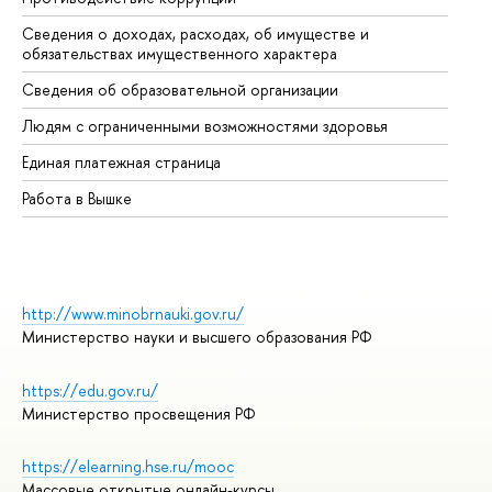
Сведения о доходах, расходах, об имуществе и
Би
обязательствах имущественного характера
Об
Сведения об образовательной организации
Об
Людям с ограниченными возможностями здоровья
Единая платежная страница
Работа в Вышке
http://www.minobrnauki.gov.ru/
Министерство науки и высшего образования РФ
https://edu.gov.ru/
Министерство просвещения РФ
https://elearning.hse.ru/mooc
Массовые открытые онлайн-курсы