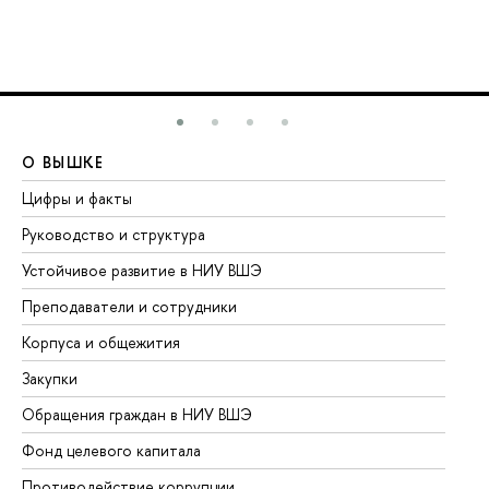
О ВЫШКЕ
О
Цифры и факты
Ли
Руководство и структура
До
Устойчивое развитие в НИУ ВШЭ
Ол
Преподаватели и сотрудники
Пр
Корпуса и общежития
Вы
Закупки
Пр
Обращения граждан в НИУ ВШЭ
Ас
Фонд целевого капитала
До
Противодействие коррупции
Це