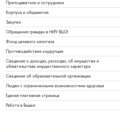
Преподаватели и сотрудники
Пр
Корпуса и общежития
Вы
Закупки
Пр
Обращения граждан в НИУ ВШЭ
Ас
Фонд целевого капитала
До
Противодействие коррупции
Це
Сведения о доходах, расходах, об имуществе и
Би
обязательствах имущественного характера
Об
Сведения об образовательной организации
Об
Людям с ограниченными возможностями здоровья
Единая платежная страница
Работа в Вышке