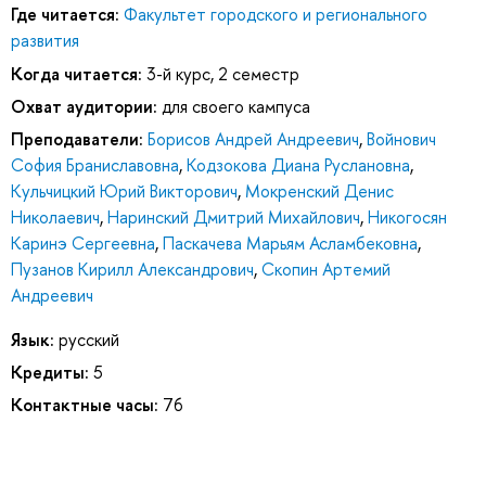
Где читается:
Факультет городского и регионального
развития
Когда читается:
3-й курс, 2 семестр
Охват аудитории:
для своего кампуса
Преподаватели:
Борисов Андрей Андреевич
,
Войнович
София Браниславовна
,
Кодзокова Диана Руслановна
,
Кульчицкий Юрий Викторович
,
Мокренский Денис
Николаевич
,
Наринский Дмитрий Михайлович
,
Никогосян
Каринэ Сергеевна
,
Паскачева Марьям Асламбековна
,
Пузанов Кирилл Александрович
,
Скопин Артемий
Андреевич
Язык:
русский
Кредиты:
5
Контактные часы:
76