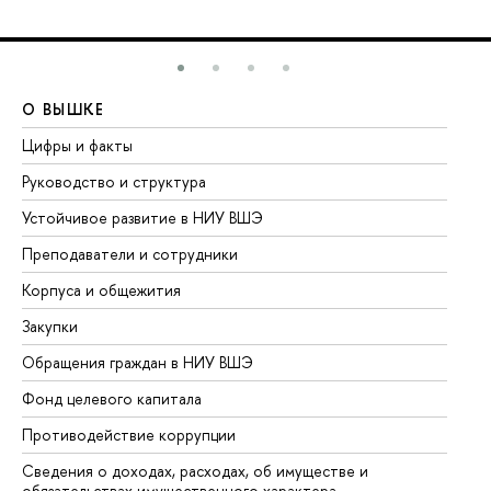
О ВЫШКЕ
О
Цифры и факты
Ли
Руководство и структура
До
Устойчивое развитие в НИУ ВШЭ
Ол
Преподаватели и сотрудники
Пр
Корпуса и общежития
Вы
Закупки
Пр
Обращения граждан в НИУ ВШЭ
Ас
Фонд целевого капитала
До
Противодействие коррупции
Це
Сведения о доходах, расходах, об имуществе и
Би
обязательствах имущественного характера