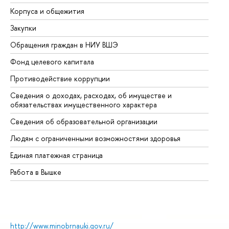
Корпуса и общежития
Вы
Закупки
Пр
Обращения граждан в НИУ ВШЭ
Ас
Фонд целевого капитала
До
Противодействие коррупции
Це
Сведения о доходах, расходах, об имуществе и
Би
обязательствах имущественного характера
Об
Сведения об образовательной организации
Об
Людям с ограниченными возможностями здоровья
Единая платежная страница
Работа в Вышке
http://www.minobrnauki.gov.ru/