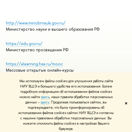
http://www.minobrnauki.gov.ru/
Министерство науки и высшего образования РФ
https://edu.gov.ru/
Министерство просвещения РФ
https://elearning.hse.ru/mooc
Массовые открытые онлайн-курсы
Мы используем файлы cookies для улучшения работы сайта
НИУ ВШЭ и большего удобства его использования. Более
подробную информацию об использовании файлов cookies
© НИУ ВШЭ 1993–2026
Адреса и контакты
можно найти
здесь
, наши правила обработки персональных
Условия использования материалов
данных –
здесь
. Продолжая пользоваться сайтом, вы
✖
подтверждаете, что были проинформированы об
Политика конфиденциальности
использовании файлов cookies сайтом НИУ ВШЭ и согласны
Правила применения рекомендательных технологий в НИУ ВШЭ
с нашими правилами обработки персональных данных. Вы
Карта сайта
можете отключить файлы cookies в настройках Вашего
браузера.
Редактору