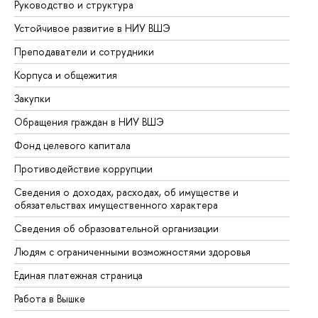
Руководство и структура
До
Устойчивое развитие в НИУ ВШЭ
Ол
Преподаватели и сотрудники
Пр
Корпуса и общежития
Вы
Закупки
Пр
Обращения граждан в НИУ ВШЭ
Ас
Фонд целевого капитала
До
Противодействие коррупции
Це
Сведения о доходах, расходах, об имуществе и
Би
обязательствах имущественного характера
Об
Сведения об образовательной организации
Об
Людям с ограниченными возможностями здоровья
Единая платежная страница
Работа в Вышке