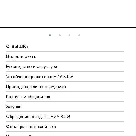
О ВЫШКЕ
О
Цифры и факты
Ли
Руководство и структура
До
Устойчивое развитие в НИУ ВШЭ
Ол
Преподаватели и сотрудники
Пр
Корпуса и общежития
Вы
Закупки
Пр
Обращения граждан в НИУ ВШЭ
Ас
Фонд целевого капитала
До