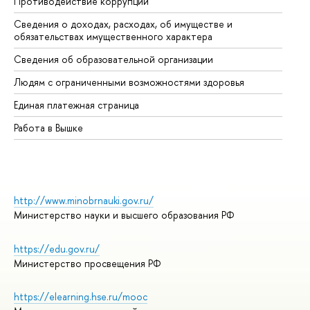
Противодействие коррупции
Це
Сведения о доходах, расходах, об имуществе и
Би
обязательствах имущественного характера
Об
Сведения об образовательной организации
Об
Людям с ограниченными возможностями здоровья
Единая платежная страница
Работа в Вышке
http://www.minobrnauki.gov.ru/
Министерство науки и высшего образования РФ
https://edu.gov.ru/
Министерство просвещения РФ
https://elearning.hse.ru/mooc