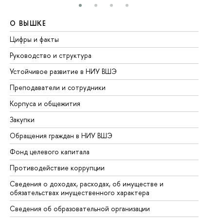
О ВЫШКЕ
О
Цифры и факты
Ли
Руководство и структура
До
Устойчивое развитие в НИУ ВШЭ
Ол
Преподаватели и сотрудники
Пр
Корпуса и общежития
Вы
Закупки
Пр
Обращения граждан в НИУ ВШЭ
Ас
Фонд целевого капитала
До
Противодействие коррупции
Це
Сведения о доходах, расходах, об имуществе и
Би
обязательствах имущественного характера
Об
Сведения об образовательной организации
Об