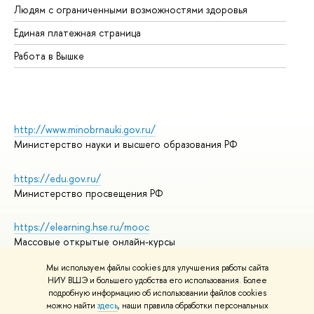
Людям с ограниченными возможностями здоровья
Единая платежная страница
Работа в Вышке
http://www.minobrnauki.gov.ru/
Министерство науки и высшего образования РФ
https://edu.gov.ru/
Министерство просвещения РФ
https://elearning.hse.ru/mooc
Массовые открытые онлайн-курсы
Мы используем файлы cookies для улучшения работы сайта
НИУ ВШЭ и большего удобства его использования. Более
подробную информацию об использовании файлов cookies
© НИУ ВШЭ 1993–2026
Адреса и контакты
можно найти
здесь
, наши правила обработки персональных