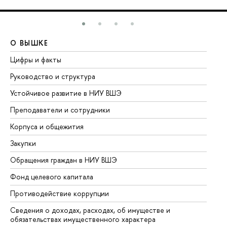
О ВЫШКЕ
О
Цифры и факты
Ли
Руководство и структура
До
Устойчивое развитие в НИУ ВШЭ
Ол
Преподаватели и сотрудники
Пр
Корпуса и общежития
Вы
Закупки
Пр
Обращения граждан в НИУ ВШЭ
Ас
Фонд целевого капитала
До
Противодействие коррупции
Це
Сведения о доходах, расходах, об имуществе и
Би
обязательствах имущественного характера
Об