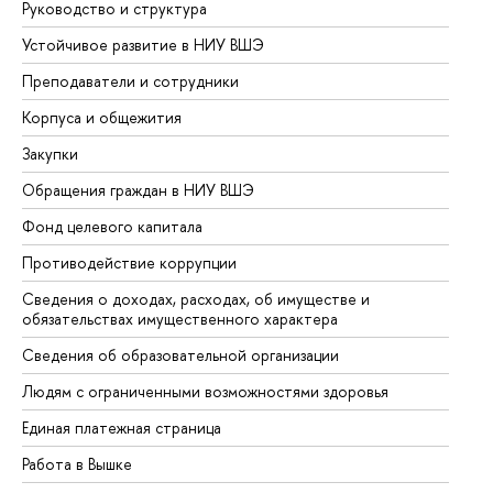
Руководство и структура
До
Устойчивое развитие в НИУ ВШЭ
Ол
Преподаватели и сотрудники
Пр
Корпуса и общежития
Вы
Закупки
Пр
Обращения граждан в НИУ ВШЭ
Ас
Фонд целевого капитала
До
Противодействие коррупции
Це
Сведения о доходах, расходах, об имуществе и
Би
обязательствах имущественного характера
Об
Сведения об образовательной организации
Об
Людям с ограниченными возможностями здоровья
Единая платежная страница
Работа в Вышке