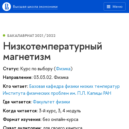
Высшая школа экономики
Меню
БАКАЛАВРИАТ 2021/2022
Низкотемпературный
магнетизм
Статус:
Курс по выбору (
Физика
)
Направление:
03.03.02. Физика
Кто читает:
Базовая кафедра физики низких температур
Института физических проблем им. П.Л. Капицы РАН
Где читается:
Факультет физики
Когда читается:
3-й курс, 3, 4 модуль
Формат изучения:
без онлайн-курса
Охват аудитории:
для своего кампуса