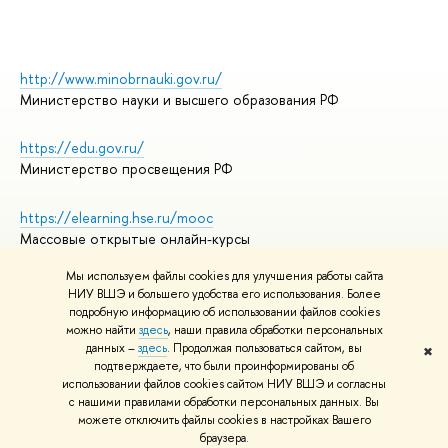
http://www.minobrnauki.gov.ru/
Министерство науки и высшего образования РФ
https://edu.gov.ru/
Министерство просвещения РФ
https://elearning.hse.ru/mooc
Массовые открытые онлайн-курсы
Мы используем файлы cookies для улучшения работы сайта
НИУ ВШЭ и большего удобства его использования. Более
подробную информацию об использовании файлов cookies
© НИУ ВШЭ 1993–2026
Адреса и контакты
можно найти
здесь
, наши правила обработки персональных
Условия использования материалов
данных –
здесь
. Продолжая пользоваться сайтом, вы
✖
подтверждаете, что были проинформированы об
Политика конфиденциальности
использовании файлов cookies сайтом НИУ ВШЭ и согласны
Правила применения рекомендательных технологий в НИУ ВШЭ
с нашими правилами обработки персональных данных. Вы
Карта сайта
можете отключить файлы cookies в настройках Вашего
браузера.
Редактору