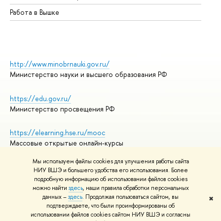
Работа в Вышке
http://www.minobrnauki.gov.ru/
Министерство науки и высшего образования РФ
https://edu.gov.ru/
Министерство просвещения РФ
https://elearning.hse.ru/mooc
Массовые открытые онлайн-курсы
Мы используем файлы cookies для улучшения работы сайта
НИУ ВШЭ и большего удобства его использования. Более
подробную информацию об использовании файлов cookies
© НИУ ВШЭ 1993–2026
Адреса и контакты
можно найти
здесь
, наши правила обработки персональных
Условия использования материалов
данных –
здесь
. Продолжая пользоваться сайтом, вы
✖
подтверждаете, что были проинформированы об
Политика конфиденциальности
использовании файлов cookies сайтом НИУ ВШЭ и согласны
Правила применения рекомендательных технологий в НИУ ВШЭ