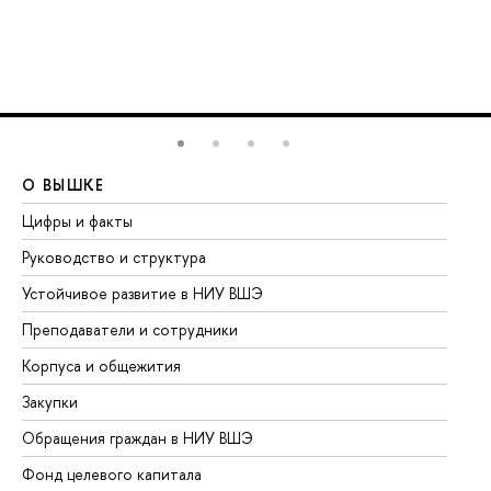
О ВЫШКЕ
О
Цифры и факты
Ли
Руководство и структура
До
Устойчивое развитие в НИУ ВШЭ
Ол
Преподаватели и сотрудники
Пр
Корпуса и общежития
Вы
Закупки
Пр
Обращения граждан в НИУ ВШЭ
Ас
Фонд целевого капитала
До