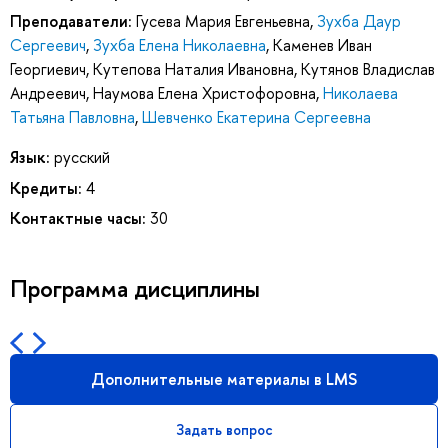
Преподаватели:
Гусева Мария Евгеньевна
,
Зухба Даур
Сергеевич
,
Зухба Елена Николаевна
,
Каменев Иван
Георгиевич
,
Кутепова Наталия Ивановна
,
Кутянов Владислав
Андреевич
,
Наумова Елена Христофоровна
,
Николаева
Татьяна Павловна
,
Шевченко Екатерина Сергеевна
Язык:
русский
Кредиты:
4
Контактные часы:
30
Программа дисциплины
Дополнительные материалы в LMS
Задать вопрос