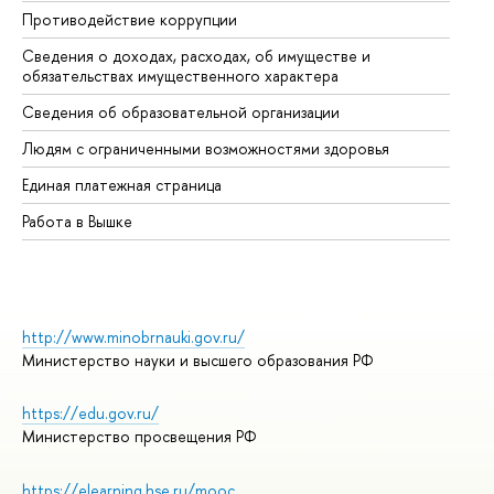
Противодействие коррупции
Це
Сведения о доходах, расходах, об имуществе и
Би
обязательствах имущественного характера
Об
Сведения об образовательной организации
Об
Людям с ограниченными возможностями здоровья
Единая платежная страница
Работа в Вышке
http://www.minobrnauki.gov.ru/
Министерство науки и высшего образования РФ
https://edu.gov.ru/
Министерство просвещения РФ
https://elearning.hse.ru/mooc