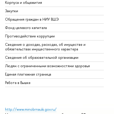
Корпуса и общежития
Вы
Закупки
Пр
Обращения граждан в НИУ ВШЭ
Ас
Фонд целевого капитала
До
Противодействие коррупции
Це
Сведения о доходах, расходах, об имуществе и
Би
обязательствах имущественного характера
Об
Сведения об образовательной организации
Об
Людям с ограниченными возможностями здоровья
Единая платежная страница
Работа в Вышке
http://www.minobrnauki.gov.ru/