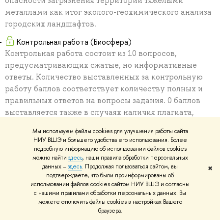
опасности загрязнения территории тяжелыми
металлами как итог эколого-геохимического анализа
городских ландшафтов.
Контрольная работа (Биосфера)
Контрольная работа состоит из 10 вопросов,
предусматривающих сжатые, но информативные
ответы. Количество выставленных за контрольную
работу баллов соответствует количеству полных и
правильных ответов на вопросы задания. 0 баллов
выставляется также в случаях наличия плагиата,
совершения подлога, или списывания. Контрольная
Мы используем файлы cookies для улучшения работы сайта
работа проводится на заключительном занятии.
НИУ ВШЭ и большего удобства его использования. Более
подробную информацию об использовании файлов cookies
Самостоятельный проект (Биосфера)
можно найти
здесь
, наши правила обработки персональных
Примерные темы самостоятельных проектов
данных –
здесь
. Продолжая пользоваться сайтом, вы
✖
подтверждаете, что были проинформированы об
ориентированы на case studies, имеющие отношение
использовании файлов cookies сайтом НИУ ВШЭ и согласны
к взаимоотношениям видов живых существ в
с нашими правилами обработки персональных данных. Вы
различных природных зонах или изучению влияния
можете отключить файлы cookies в настройках Вашего
браузера.
антропогенного фактора на экосистемы. Конкретное