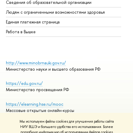
Сведения об образовательной организации
Об
Людям с ограниченными возможностями здоровья
Единая платежная страница
Работа в Вышке
http://www.minobrnauki.gov.ru/
Министерство науки и высшего образования РФ
https://edu.gov.ru/
Министерство просвещения РФ
https://elearning.hse.ru/mooc
Массовые открытые онлайн-курсы
Мы используем файлы cookies для улучшения работы сайта
НИУ ВШЭ и большего удобства его использования. Более
подробную информацию об использовании файлов cookies