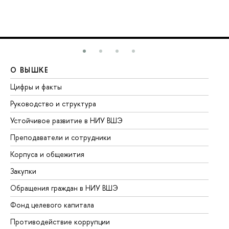
О ВЫШКЕ
О
Цифры и факты
Ли
Руководство и структура
До
Устойчивое развитие в НИУ ВШЭ
Ол
Преподаватели и сотрудники
Пр
Корпуса и общежития
Вы
Закупки
Пр
Обращения граждан в НИУ ВШЭ
Ас
Фонд целевого капитала
До
Противодействие коррупции
Це