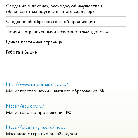
Сведения о доходах, расходах, об имуществе и
Би
обязательствах имущественного характера
Об
Сведения об образовательной организации
Об
Людям с ограниченными возможностями здоровья
Единая платежная страница
Работа в Вышке
http://www.minobrnauki.gov.ru/
Министерство науки и высшего образования РФ
https://edu.gov.ru/
Министерство просвещения РФ
https://elearning.hse.ru/mooc
Массовые открытые онлайн-курсы