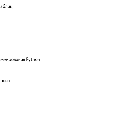
таблиц
аммирования Python
анных