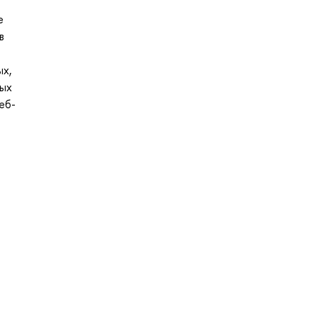
е
в
ых,
ных
еб-