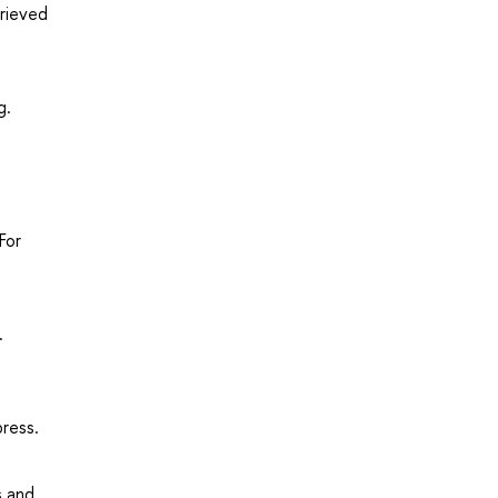
trieved
t
g.
For
.
press.
s and