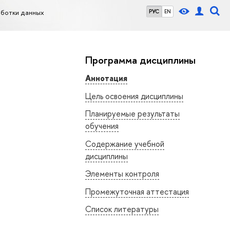
аботки данных
РУС
EN
Программа дисциплины
Аннотация
Цель освоения дисциплины
Планируемые результаты
обучения
Содержание учебной
дисциплины
Элементы контроля
Промежуточная аттестация
Список литературы