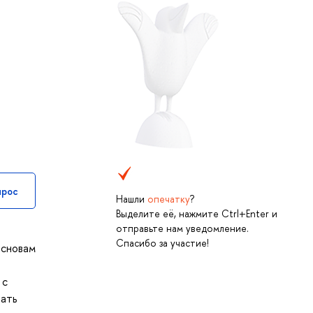
прос
Нашли
опечатку
?
Выделите её, нажмите Ctrl+Enter и
отправьте нам уведомление.
Спасибо за участие!
основам
 с
нать