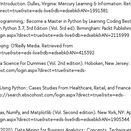
 Introduction. Dulles, Virginia: Mercury Learning & Information. Re
x?direct=true&site=eds-live&db=edsebk&AN=1991381
 Programming, : Become a Master in Python by Learning Coding Bes
ython 3.7, 3rd Edition (Vol. 3rd ed). Birmingham: Packt Publishin
login.aspx?direct=true&site=eds-live&db=edsebk&AN=2116999
ijing: O’Reilly Media. Retrieved from
ect=true&site=eds-live&db=edsebk&AN=415392
ata Science For Dummies (Vol. 2nd edition). Hoboken, New Jersey: 
ost.com/login.aspx?direct=true&site=eds-
Using Python : Cases Studies From Healthcare, Retail, and Finance
http://search.ebscohost.com/login.aspx?direct=true&site=eds-
ndas, NumPy, and Matplotlib (Vol. Second edition). New York, NY: A
login.aspx?direct=true&site=eds-live&db=edsebk&AN=1905344
 R. (2020). Data Mining for Business Analytics : Concepts, Technique