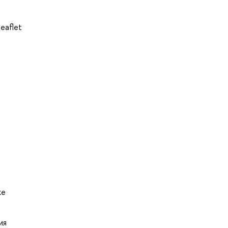
eaflet
же
ия