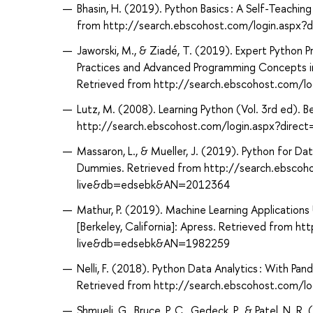
Bhasin, H. (2019). Python Basics : A Self-Teaching
from http://search.ebscohost.com/login.asp
Jaworski, M., & Ziadé, T. (2019). Expert Python
Practices and Advanced Programming Concepts in P
Retrieved from http://search.ebscohost.com/
Lutz, M. (2008). Learning Python (Vol. 3rd ed). Be
http://search.ebscohost.com/login.aspx?dir
Massaron, L., & Mueller, J. (2019). Python for D
Dummies. Retrieved from http://search.ebscoh
live&db=edsebk&AN=2012364
Mathur, P. (2019). Machine Learning Applications 
[Berkeley, California]: Apress. Retrieved from 
live&db=edsebk&AN=1982259
Nelli, F. (2018). Python Data Analytics : With Pa
Retrieved from http://search.ebscohost.com/
Shmueli, G., Bruce, P. C., Gedeck, P., & Patel, N.