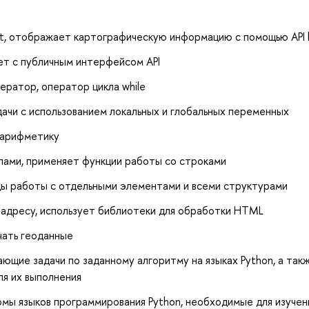
ot, отображает картографическую информацию с помощью API l
ет с публичным интерфейсом API
ератор, оператор цикла while
дачи с использованием локальных и глобальных переменных
 арифметику
лами, применяет функции работы со строками
ды работы с отдельными элементами и всеми структурами
-адресу, использует библиотеки для обработки HTML
чать геоданные
ющие задачи по заданному алгоритму на языках Python, а так
ля их выполнения
мы языков программирования Python, необходимые для изучен