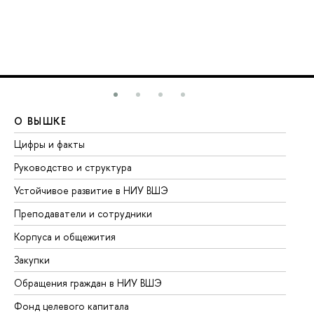
О ВЫШКЕ
О
Цифры и факты
Ли
Руководство и структура
До
Устойчивое развитие в НИУ ВШЭ
Ол
Преподаватели и сотрудники
Пр
Корпуса и общежития
Вы
Закупки
Пр
Обращения граждан в НИУ ВШЭ
Ас
Фонд целевого капитала
До