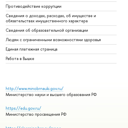
Противодействие коррупции
Це
Сведения о доходах, расходах, об имуществе и
Би
обязательствах имущественного характера
Об
Сведения об образовательной организации
Об
Людям с ограниченными возможностями здоровья
Единая платежная страница
Работа в Вышке
http://www.minobrnauki.gov.ru/
Министерство науки и высшего образования РФ
https://edu.gov.ru/
Министерство просвещения РФ