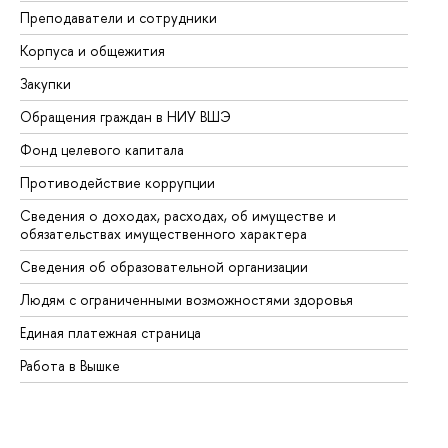
Преподаватели и сотрудники
Пр
Корпуса и общежития
Вы
Закупки
Пр
Обращения граждан в НИУ ВШЭ
Ас
Фонд целевого капитала
До
Противодействие коррупции
Це
Сведения о доходах, расходах, об имуществе и
Би
обязательствах имущественного характера
Об
Сведения об образовательной организации
Об
Людям с ограниченными возможностями здоровья
Единая платежная страница
Работа в Вышке