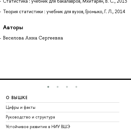
Статистика : учебник для бакалавров, Мхитарян, В. С., 2013
Теория статистики : учебник для вузов, Громыко, Г. Л., 2014
Авторы
Веселова Анна Сергеевна
О ВЫШКЕ
О
Цифры и факты
Ли
Руководство и структура
До
Устойчивое развитие в НИУ ВШЭ
Ол