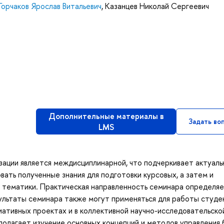
Горчаков Ярослав Витальевич
,
Казанцев Николай Сергеевич
Дополнительные материалы в
Задать во
LMS
ации является междисциплинарной, что подчеркивает актуаль
вать полученные знания для подготовки курсовых, а затем и
 тематики. Практическая направленность семинара определя
ультаты семинара также могут применяться для работы студе
иативных проектах и в коллективной научно-исследовательско
олагает изучение основных концепций и методов управления 