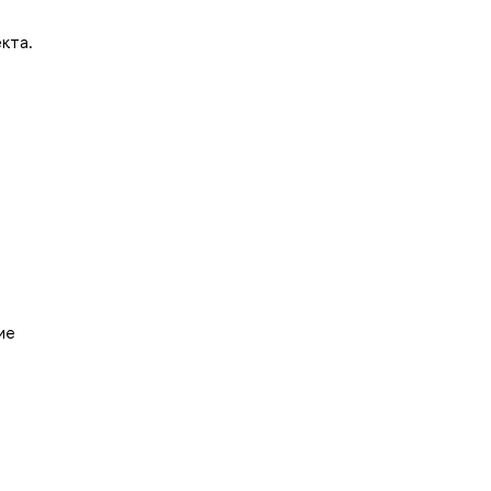
кта.
ие