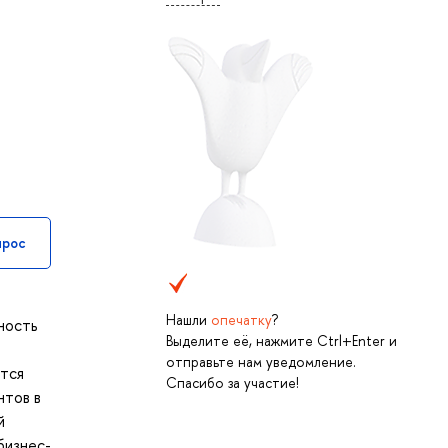
прос
Нашли
опечатку
?
ность
Выделите её, нажмите Ctrl+Enter и
отправьте нам уведомление.
ется
Спасибо за участие!
нтов в
й
бизнес-