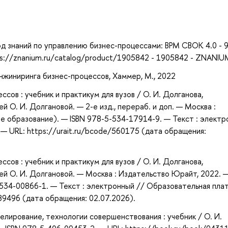
а
вод знаний по управлению бизнес-процессами: BPM CBOK 4.0 - 
ps://znanium.ru/catalog/product/1905842 - 1905842 - ZNANIU
нжиниринга бизнес-процессов, Хаммер, М., 2022
сов : учебник и практикум для вузов / О. И. Долганова,
ей О. И. Долгановой. — 2-е изд., перераб. и доп. — Москва :
е образование). — ISBN 978-5-534-17914-9. — Текст : элект
— URL: https://urait.ru/bcode/560175 (дата обращения:
сов : учебник и практикум для вузов / О. И. Долганова,
цией О. И. Долгановой. — Москва : Издательство Юрайт, 2022. 
-534-00866-1. — Текст : электронный // Образовательная пл
489496 (дата обращения: 02.07.2026).
делирование, технологии совершенствования : учебник / О. И.