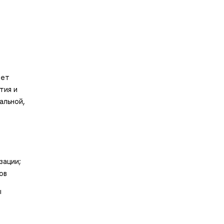
яет
тия и
альной,
зации;
ов
ы