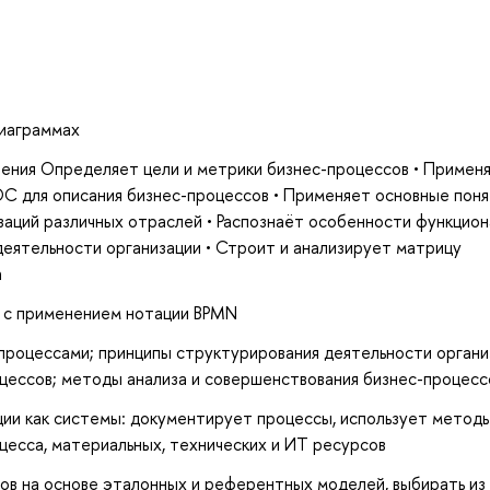
диаграммах
ения Определяет цели и метрики бизнес-процессов • Примен
C для описания бизнес-процессов • Применяет основные поня
аций различных отраслей • Распознаёт особенности функцион
деятельности организации • Строит и анализирует матрицу
а
 с применением нотации BPMN
-процессами; принципы структурирования деятельности органи
ессов; методы анализа и совершенствования бизнес-процесс
ции как системы: документирует процессы, использует метод
цесса, материальных, технических и ИТ ресурсов
ов на основе эталонных и референтных моделей, выбирать из