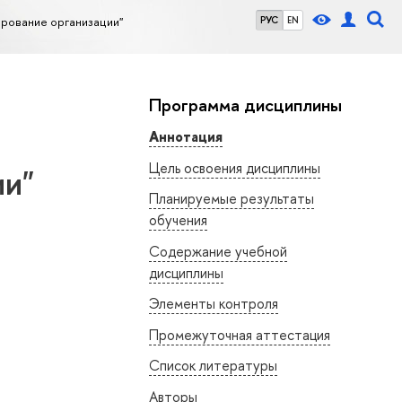
рование организации"
РУС
EN
Программа дисциплины
Аннотация
Цель освоения дисциплины
ии"
Планируемые результаты
обучения
Содержание учебной
дисциплины
Элементы контроля
Промежуточная аттестация
Список литературы
Авторы