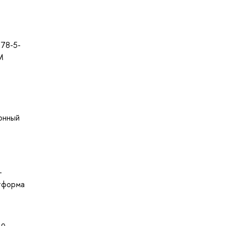
978-5-
M
ронный
—
атформа