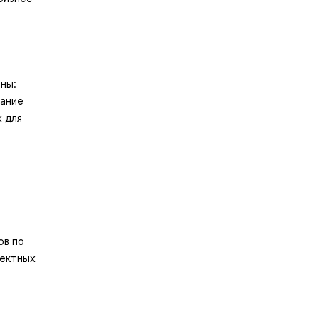
ны:
вание
х для
ов по
оектных