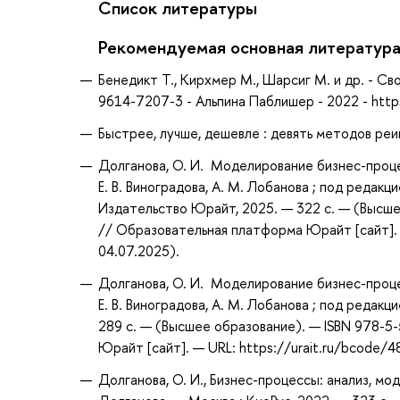
Список литературы
Рекомендуемая основная литератур
Бенедикт Т., Кирхмер М., Шарсиг М. и др. - С
9614-7207-3 - Альпина Паблишер - 2022 - htt
Быстрее, лучше, дешевле : девять методов реи
Долганова, О. И. Моделирование бизнес-процес
Е. В. Виноградова, А. М. Лобанова ; под редакци
Издательство Юрайт, 2025. — 322 с. — (Высше
// Образовательная платформа Юрайт [сайт]. 
04.07.2025).
Долганова, О. И. Моделирование бизнес-процес
Е. В. Виноградова, А. М. Лобанова ; под редак
289 с. — (Высшее образование). — ISBN 978-5
Юрайт [сайт]. — URL: https://urait.ru/bcode/
Долганова, О. И., Бизнес-процессы: анализ, мо