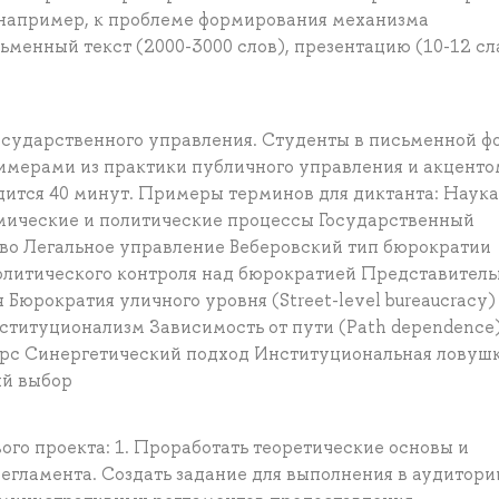
(например, к проблеме формирования механизма
ьменный текст (2000-3000 слов), презентацию (10-12 сл
государственного управления. Студенты в письменной ф
мерами из практики публичного управления и акценто
дится 40 минут. Примеры терминов для диктанта: Наука
мические и политические процессы Государственный
во Легальное управление Веберовский тип бюрократии
олитического контроля над бюрократией Представитель
Бюрократия уличного уровня (Street-level bureaucracy)
ституционализм Зависимость от пути (Рath dependence
с Синергетический подход Институциональная ловуш
ый выбор
го проекта: 1. Проработать теоретические основы и
егламента. Создать задание для выполнения в аудитори