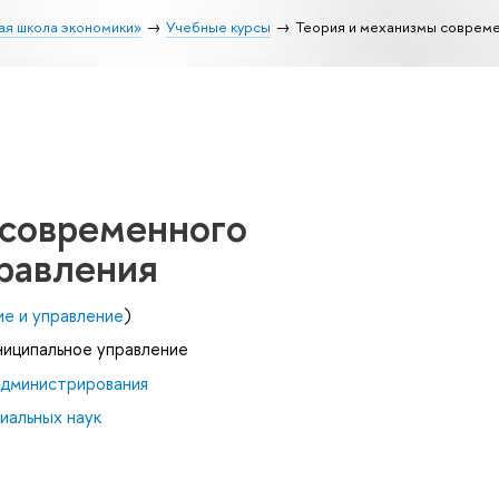
ая школа экономики»
Учебные курсы
Теория и механизмы совреме
 современного
равления
ие и управление
)
ниципальное управление
администрирования
иальных наук