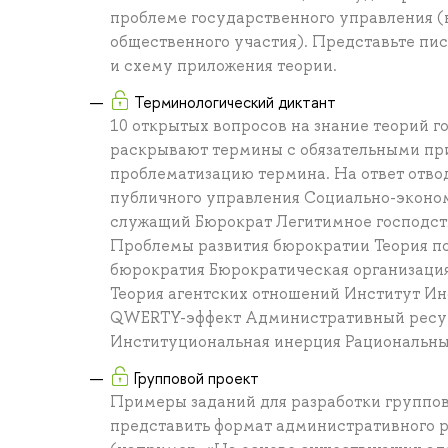
проблеме государственного управления 
общественного участия). Представьте пис
и схему приложения теории.
Терминологический диктант
10 открытых вопросов на знание теорий 
раскрывают термины с обязательными при
проблематизацию термина. На ответ отво
публичного управления Социально-эконо
служащий Бюрократ Легитимное господст
Проблемы развития бюрократии Теория п
бюрократия Бюрократическая организация 
Теория агентских отношений Институт Ин
QWERTY-эффект Административный ресур
Институциональная инерция Рациональн
Групповой проект
Примеры заданий для разработки группово
представить формат административного р