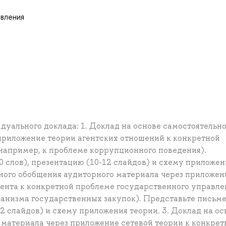
авления
уального доклада: 1. Доклад на основе самостоятельно
приложение теории агентских отношений к конкретной
например, к проблеме коррупционного поведения).
 слов), презентацию (10-12 слайдов) и схему приложен
ьного обобщения аудиторного материала через приложен
ента к конкретной проблеме государственного управле
ханизма государственных закупок). Представьте письм
12 слайдов) и схему приложения теории. 3. Доклад на ос
 материала через приложение сетевой теории к конкрет