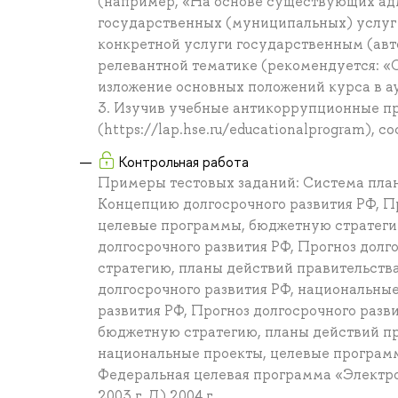
(например, «На основе существующих ад
государственных (муниципальных) услуг
конкретной услуги государственным (ав
релевантной тематике (рекомендуется: «От
изложение основных положений курса в а
3. Изучив учебные антикоррупционные пр
(https://lap.hse.ru/educationalprogram),
Контрольная работа
Примеры тестовых заданий: Система план
Концепцию долгосрочного развития РФ, Пр
целевые программы, бюджетную стратегию
долгосрочного развития РФ, Прогноз дол
стратегию, планы действий правительства
долгосрочного развития РФ, национальны
развития РФ, Прогноз долгосрочного разв
бюджетную стратегию, планы действий пр
национальные проекты, целевые программ
Федеральная целевая программа «Электронна
2003 г. Д) 2004 г.