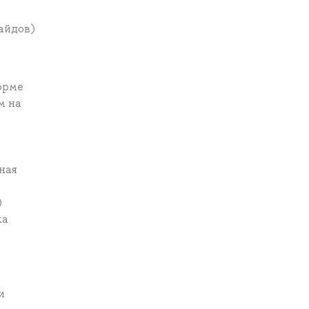
айдов)
орме
м на
ная
)
ка
и