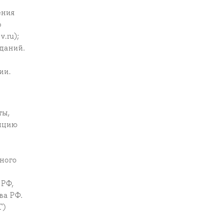
ения
о
.ru);
даний.
ии.
)
ты,
епцию
ного
 РФ,
ва РФ.
Г)