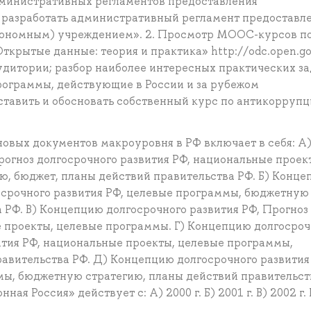
министративных регламентов предоставления
 разработать административный регламент предоставл
тономным) учреждением». 2. Просмотр MOOC-курсов п
крытые данные: теория и практика» http://odc.open.gov
удитории; разбор наиболее интересных практических за
ограммы, действующие в России и за рубежом
 составить и обосновать собственный курс по антикоррупц
овых документов макроуровня в РФ включает в себя: А
огноз долгосрочного развития РФ, национальные проек
, бюджет, планы действий правительства РФ. Б) Конц
госрочного развития РФ, целевые программы, бюджетную
 РФ. В) Концепцию долгосрочного развития РФ, Прогноз
е проекты, целевые программы. Г) Концепцию долгосроч
ития РФ, национальные проекты, целевые программы,
авительства РФ. Д) Концепцию долгосрочного развития
ы, бюджетную стратегию, планы действий правительст
я Россия» действует с: А) 2000 г. Б) 2001 г. В) 2002 г. 