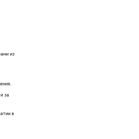
ами из
ения.
и за
атии в