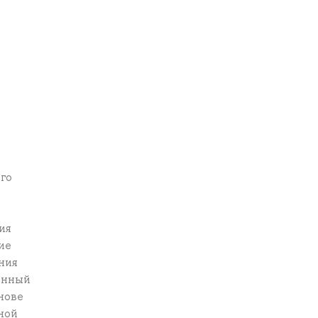
го
ия
ие
ния
енный
нове
ной