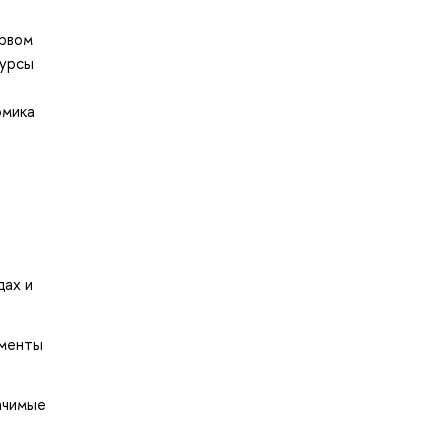
ервом
курсы
омика
дах и
ументы
ачимые