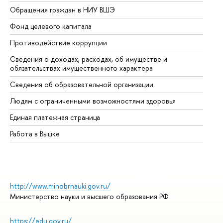
Обращения граждан в НИУ ВШЭ
Ас
Фонд целевого капитала
До
Противодействие коррупции
Це
Сведения о доходах, расходах, об имуществе и
Би
обязательствах имущественного характера
Об
Сведения об образовательной организации
Об
Людям с ограниченными возможностями здоровья
Единая платежная страница
Работа в Вышке
http://www.minobrnauki.gov.ru/
Министерство науки и высшего образования РФ
https://edu.gov.ru/