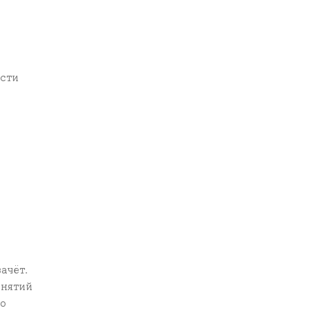
ости
ачёт.
анятий
го