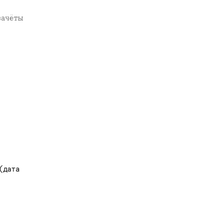
,
зачёты
 (дата