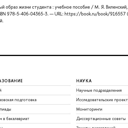
ый образ жизни студента : учебное пособие / М. Я. Виленский, А
 ISBN 978-5-406-04365-3. — URL: https://book.ru/book/916557 
й.
АЗОВАНИЕ
НАУКА
й
Научные подразделения
зовская подготовка
Исследовательские проек
пиады
Мониторинги
м в бакалавриат
Диссертационные советы
а+
Защиты диссертаций