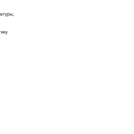
ьтуры,
тику