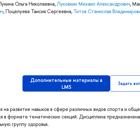
Лукина Ольга Николаевна
,
Луковкин Михаил Александрович
,
Ма
ич
,
Поцелуева Таисия Сергеевна
,
Титов Станислав Владимиров
Дополнительные материалы в
Задать во
LMS
ая на развитие навыков в сфере различных видов спорта и общ
я в формате тематических секций. Дисциплина предназначена
ную группу здоровья.