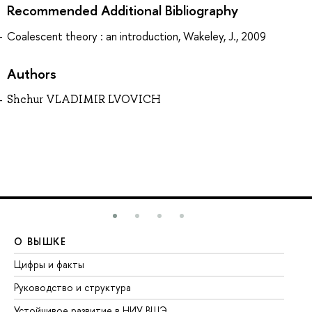
Recommended Additional Bibliography
Coalescent theory : an introduction, Wakeley, J., 2009
Authors
Shchur VLADIMIR LVOVICH
О ВЫШКЕ
О
Цифры и факты
Ли
Руководство и структура
До
Устойчивое развитие в НИУ ВШЭ
Ол