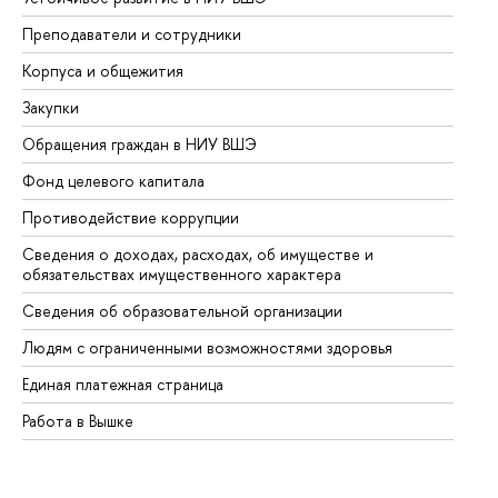
Преподаватели и сотрудники
Пр
Корпуса и общежития
Вы
Закупки
Пр
Обращения граждан в НИУ ВШЭ
Ас
Фонд целевого капитала
До
Противодействие коррупции
Це
Сведения о доходах, расходах, об имуществе и
Би
обязательствах имущественного характера
Об
Сведения об образовательной организации
Об
Людям с ограниченными возможностями здоровья
Единая платежная страница
Работа в Вышке