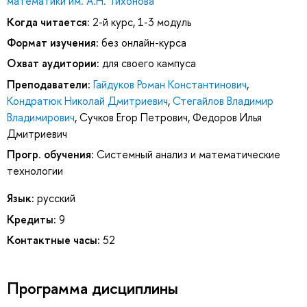
математики им. А.Н. Тихонова
Когда читается:
2-й курс, 1-3 модуль
Формат изучения:
без онлайн-курса
Охват аудитории:
для своего кампуса
Преподаватели:
Гайдуков Роман Константинович
,
Кондратюк Николай Дмитриевич
,
Стегайлов Владимир
Владимирович
,
Сучков Егор Петрович
,
Федоров Илья
Дмитриевич
Прогр. обучения:
Системный анализ и математические
технологии
Язык:
русский
Кредиты:
9
Контактные часы:
52
Программа дисциплины