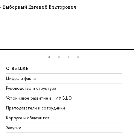
Выборный Евгений Викторович
О ВЫШКЕ
О
Цифры и факты
Ли
Руководство и структура
До
Устойчивое развитие в НИУ ВШЭ
Ол
Преподаватели и сотрудники
Пр
Корпуса и общежития
Вы
Закупки
Пр