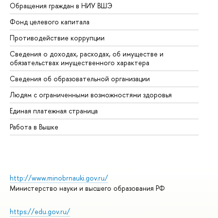
Обращения граждан в НИУ ВШЭ
Ас
Фонд целевого капитала
До
Противодействие коррупции
Це
Сведения о доходах, расходах, об имуществе и
Би
обязательствах имущественного характера
Об
Сведения об образовательной организации
Об
Людям с ограниченными возможностями здоровья
Единая платежная страница
Работа в Вышке
http://www.minobrnauki.gov.ru/
Министерство науки и высшего образования РФ
https://edu.gov.ru/