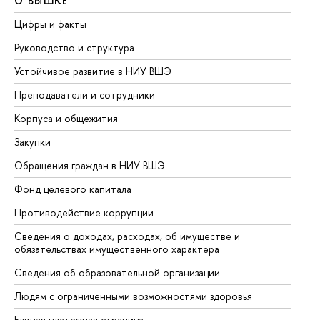
О ВЫШКЕ
О
Цифры и факты
Ли
Руководство и структура
До
Устойчивое развитие в НИУ ВШЭ
Ол
Преподаватели и сотрудники
Пр
Корпуса и общежития
Вы
Закупки
Пр
Обращения граждан в НИУ ВШЭ
Ас
Фонд целевого капитала
До
Противодействие коррупции
Це
Сведения о доходах, расходах, об имуществе и
Би
обязательствах имущественного характера
Об
Сведения об образовательной организации
Об
Людям с ограниченными возможностями здоровья
Единая платежная страница