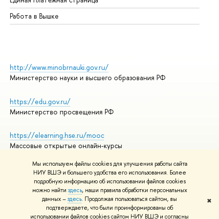
Работа в Вышке
http://www.minobrnauki.gov.ru/
Министерство науки и высшего образования РФ
https://edu.gov.ru/
Министерство просвещения РФ
https://elearning.hse.ru/mooc
Массовые открытые онлайн-курсы
Мы используем файлы cookies для улучшения работы сайта
НИУ ВШЭ и большего удобства его использования. Более
подробную информацию об использовании файлов cookies
© НИУ ВШЭ 1993–2026
Адреса и контакты
можно найти
здесь
, наши правила обработки персональных
Условия использования материалов
данных –
здесь
. Продолжая пользоваться сайтом, вы
✖
подтверждаете, что были проинформированы об
Политика конфиденциальности
использовании файлов cookies сайтом НИУ ВШЭ и согласны