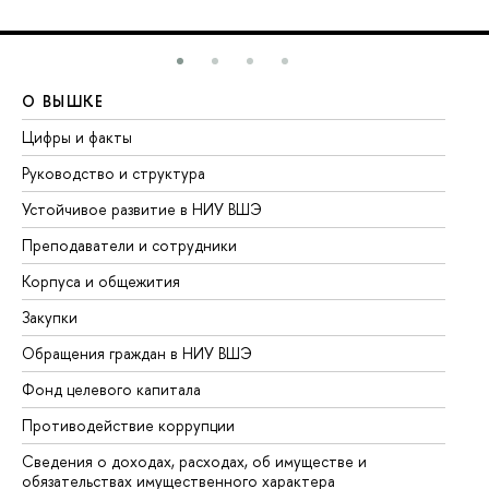
О ВЫШКЕ
О
Цифры и факты
Ли
Руководство и структура
До
Устойчивое развитие в НИУ ВШЭ
Ол
Преподаватели и сотрудники
Пр
Корпуса и общежития
Вы
Закупки
Пр
Обращения граждан в НИУ ВШЭ
Ас
Фонд целевого капитала
До
Противодействие коррупции
Це
Сведения о доходах, расходах, об имуществе и
Би
обязательствах имущественного характера