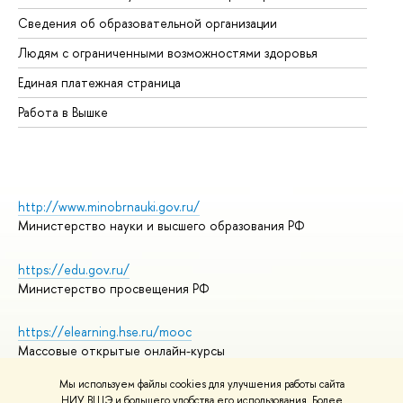
Об
Сведения об образовательной организации
Об
Людям с ограниченными возможностями здоровья
Единая платежная страница
Работа в Вышке
http://www.minobrnauki.gov.ru/
Министерство науки и высшего образования РФ
https://edu.gov.ru/
Министерство просвещения РФ
https://elearning.hse.ru/mooc
Массовые открытые онлайн-курсы
Мы используем файлы cookies для улучшения работы сайта
НИУ ВШЭ и большего удобства его использования. Более