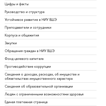
Цифры и факты
Ли
Руководство и структура
До
Устойчивое развитие в НИУ ВШЭ
Ол
Преподаватели и сотрудники
Пр
Корпуса и общежития
Вы
Закупки
Пр
Обращения граждан в НИУ ВШЭ
Ас
Фонд целевого капитала
До
Противодействие коррупции
Це
Сведения о доходах, расходах, об имуществе и
Би
обязательствах имущественного характера
Об
Сведения об образовательной организации
Об
Людям с ограниченными возможностями здоровья
Единая платежная страница