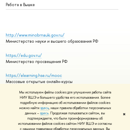
Работа в Вышке
http://www.minobrnauki.gov.ru/
Министерство науки и высшего образования РФ
https://edu.gov.ru/
Министерство просвещения РФ
https://elearning.hse.ru/mooc
Массовые открытые онлайн-курсы
Мы используем файлы cookies для улучшения работы сайта
НИУ ВШЭ и большего удобства его использования. Более
подробную информацию об использовании файлов cookies
© НИУ ВШЭ 1993–2026
Адреса и контакты
можно найти
здесь
, наши правила обработки персональных
Условия использования материалов
данных –
здесь
. Продолжая пользоваться сайтом, вы
✖
подтверждаете, что были проинформированы об
Политика конфиденциальности
использовании файлов cookies сайтом НИУ ВШЭ и согласны
Правила применения рекомендательных технологий в НИУ ВШЭ
с нашими правилами обработки персональных данных. Вы