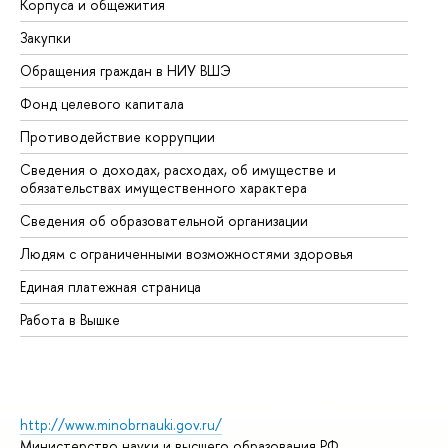
Корпуса и общежития
Вы
Закупки
Пр
Обращения граждан в НИУ ВШЭ
Ас
Фонд целевого капитала
До
Противодействие коррупции
Це
Сведения о доходах, расходах, об имуществе и
Би
обязательствах имущественного характера
Об
Сведения об образовательной организации
Об
Людям с ограниченными возможностями здоровья
Единая платежная страница
Работа в Вышке
http://www.minobrnauki.gov.ru/
Министерство науки и высшего образования РФ