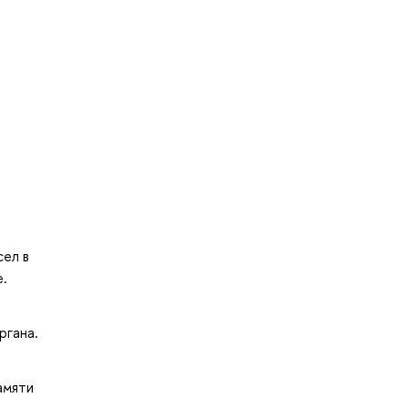
сел в
e.
ргана.
амяти