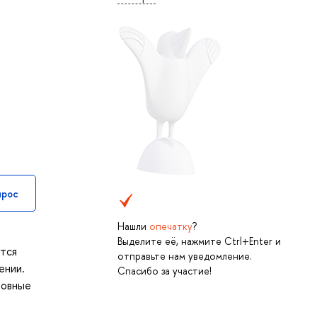
прос
Нашли
опечатку
?
Выделите её, нажмите Ctrl+Enter и
ется
отправьте нам уведомление.
ении.
Спасибо за участие!
новные