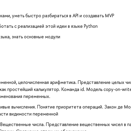
ами, уметь быстро разбираться в API и создавать MVP
отать с реализацией этой идеи в языке Python
зыка, знать основные модули
ременной, целочисленная арифметика. Представление целых чи
ак простейший калькулятор. Команда id. Модель copy-on-writ
именования переменных.
нивые вычисления. Понятие приоритета операций. Закон де Мо
асти видимости переменной
se. Вещественные числа. Представление вещественных чисел в п