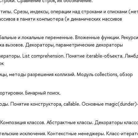
троки. Сравнение строк, их обозначение.
типы. Срезы, индексы, операции над строками и списками (ме
ссивов в памяти компьютера (и динамических массивов
бальные и локальные переменные. Вложенные функции. Рекурси
 стека вызовов. Декораторы, параметрические декораторы
енераторы. List comprehension. Понятие iterable-объекта. Лямб
ок
цы, методы разрешения коллизий. Модуль collections, обзор
ортировки. Бинарный поиск.
ды. Понятие конструктора, callable. Основные magic(dunder)
Композиция классов. Абстрактные классы. Декораторы классо
тельские исключения. Контекстные менеджеры. Класс-итерат