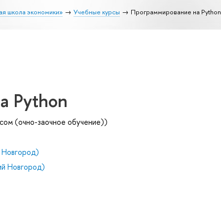
ая школа экономики»
Учебные курсы
Программирование на Python
а Python
сом (очно-заочное обучение))
 Новгород)
й Новгород)