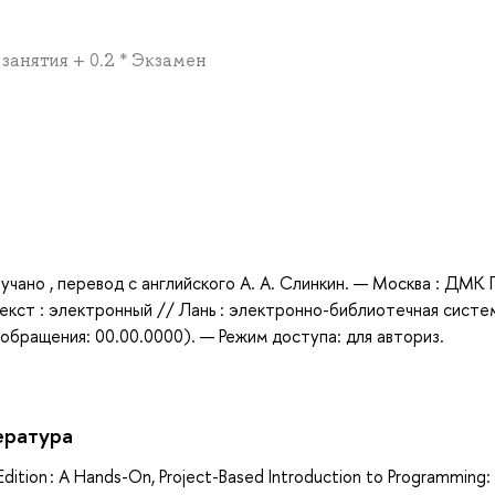
занятия + 0.2 * Экзамен
а
Лучано , перевод с английского А. А. Слинкин. — Москва : ДМК 
екст : электронный // Лань : электронно-библиотечная систе
обращения: 00.00.0000). — Режим доступа: для авториз.
ература
dition : A Hands-On, Project-Based Introduction to Programming: 