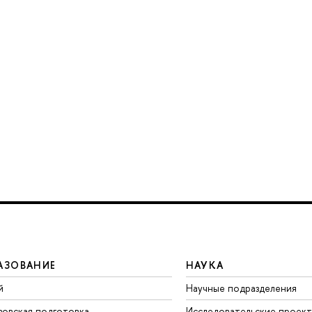
АЗОВАНИЕ
НАУКА
й
Научные подразделения
зовская подготовка
Исследовательские проек