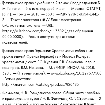
Гражданское право : учебник : в 2 томах / под редакцией Б.
М. Гонгало. — 3-е изд., перераб. и доп. — Москва : СТАТУТ,
[б. г.]. — Том 2 — 2018. — 560 с. — ISBN 978-5-8354-1441-
3. — Текст : электронный // Лань : электронно-
библиотечная система. — URL:
https://e.lanbook.com/book/113582 (дата обращения:
00.00.0000). — Режим доступа: для авториз.
пользователей.
Гражданское право Германии: Хрестоматия избранных
произведений Франца Бернхефта и Йозефа Колера :
хрестоматия / сост. Р.С. Куракин, Е.В. Семенова ; пер. с
нем. проф. В.М. Нечаева. — М. : РИОР : ИНФРА-М, 2018. —
320 с. — (Научная мысль). — www.dx.doi.org/10.12737/506.
- Режим доступа:
http://znanium.com/catalog/product/926483
Фомичева, Н. В. Гражданское право. Общая часть : учебник
и практикум для вузов / Н. В. Фомичева, О. Г. Строкова. — 2-
е изд., перераб. и доп. — Москва : Издательство Юрайт,