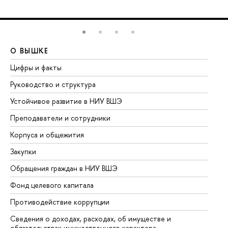
О ВЫШКЕ
О
Цифры и факты
Ли
Руководство и структура
До
Устойчивое развитие в НИУ ВШЭ
Ол
Преподаватели и сотрудники
Пр
Корпуса и общежития
Вы
Закупки
Пр
Обращения граждан в НИУ ВШЭ
Ас
Фонд целевого капитала
До
Противодействие коррупции
Це
Сведения о доходах, расходах, об имуществе и
Би
обязательствах имущественного характера