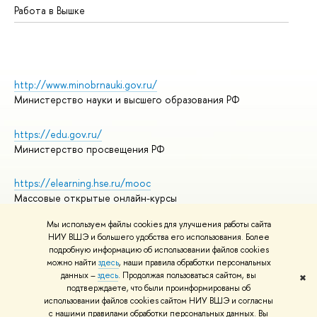
Работа в Вышке
http://www.minobrnauki.gov.ru/
Министерство науки и высшего образования РФ
https://edu.gov.ru/
Министерство просвещения РФ
https://elearning.hse.ru/mooc
Массовые открытые онлайн-курсы
Мы используем файлы cookies для улучшения работы сайта
НИУ ВШЭ и большего удобства его использования. Более
подробную информацию об использовании файлов cookies
© НИУ ВШЭ 1993–2026
Адреса и контакты
можно найти
здесь
, наши правила обработки персональных
Условия использования материалов
данных –
здесь
. Продолжая пользоваться сайтом, вы
✖
подтверждаете, что были проинформированы об
Политика конфиденциальности
использовании файлов cookies сайтом НИУ ВШЭ и согласны
Правила применения рекомендательных технологий в НИУ ВШЭ
с нашими правилами обработки персональных данных. Вы