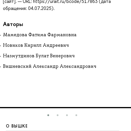
[сайт]. — URL: https://urait.ru/bcode/517863 (дата
обращения: 04.07.2025).
Авторы
Мамедова Фатима Фармановна
Новиков Кирилл Андреевич
Назмутдинов Булат Венерович
Вишневский Александр Александрович
О ВЫШКЕ
О