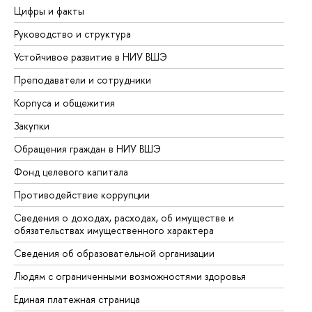
Цифры и факты
Ли
Руководство и структура
До
Устойчивое развитие в НИУ ВШЭ
Ол
Преподаватели и сотрудники
Пр
Корпуса и общежития
Вы
Закупки
Пр
Обращения граждан в НИУ ВШЭ
Ас
Фонд целевого капитала
До
Противодействие коррупции
Це
Сведения о доходах, расходах, об имуществе и
Би
обязательствах имущественного характера
Об
Сведения об образовательной организации
Об
Людям с ограниченными возможностями здоровья
Единая платежная страница