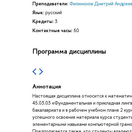
Преподаватели:
Филимонов Дмитрий Андрее
Язык:
русский
Кредиты:
3
Контактные часы:
60
Программа дисциплины
Аннотация
Настоящая дисциплина относится к математич
45.03.03 «Фундаментальная и прикладная лингв
бакалавриата и в рабочем учебном плане 2 кур
успешного освоения материала курса студент
элементарными навыками компьютерной грамот
Предполагается также, что студенты владеют