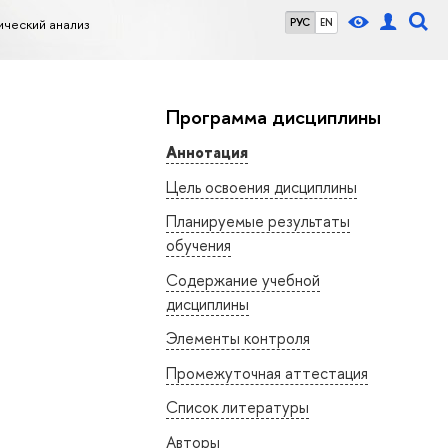
ический анализ
РУС
EN
Программа дисциплины
Аннотация
Цель освоения дисциплины
Планируемые результаты
обучения
Содержание учебной
дисциплины
Элементы контроля
Промежуточная аттестация
Список литературы
Авторы