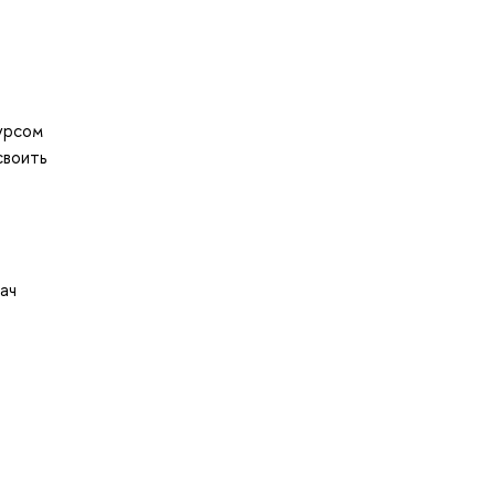
курсом
своить
ач