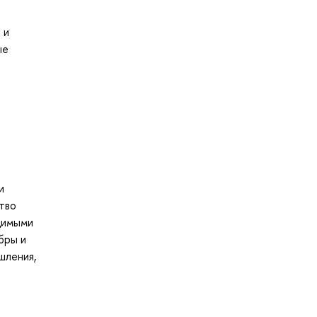
 и
ые
и
тво
одимыми
бры и
шления,