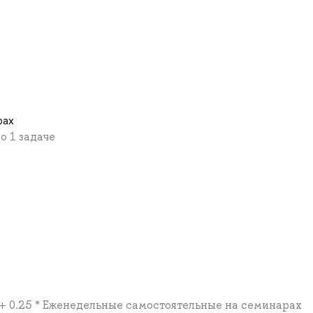
рах
о 1 задаче
н + 0.25 * Еженедельные самостоятельные на семинарах