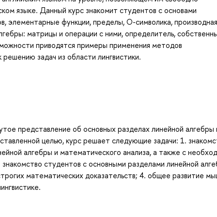
ском языке. Данный курс знакомит студентов с основами
в, элементарные функции, пределы, О-символика, производная
лгебры: матрицы и операции с ними, определитель, собственн
озможности приводятся примеры применения методов
 решению задач из области лингвистики.
утое представление об основных разделах линейной алгебры 
оставленной целью, курс решает следующие задачи: 1. знакомс
нейной алгебры и математического анализа, а также с необх
 знакомство студентов с основными разделами линейной алге
строгих математических доказательств; 4. общее развитие мы
ингвистике.