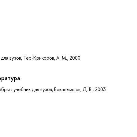
а
для вузов, Тер-Крикоров, А. М., 2000
ература
ры : учебник для вузов, Беклемишев, Д. В., 2003