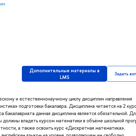
вич
Дополнительные материалы в
Задать во
LMS
ескому и естественнонаучному циклу дисциплин направления
истика» подготовки бакалавра. Дисциплина читается на 2 кур
са бакалавриата данная дисциплина является обязательной. Дл
ы должны владеть курсом математики в объёме школьной прог
ности, а также освоить курс «Дискретная математика».
 английским языком на уровне, позволяющем им свободно