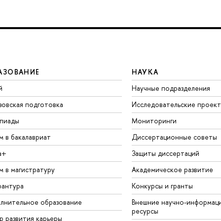
АЗОВАНИЕ
НАУКА
й
Научные подразделения
зовская подготовка
Исследовательские проек
пиады
Мониторинги
м в бакалавриат
Диссертационные советы
а+
Защиты диссертаций
м в магистратуру
Академическое развитие
рантура
Конкурсы и гранты
лнительное образование
Внешние научно-информац
ресурсы
р развития карьеры