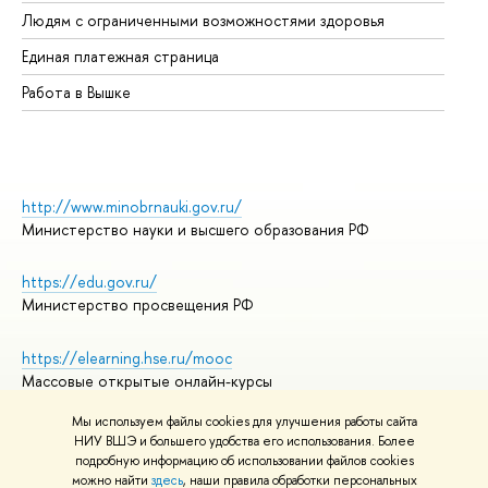
Об
Людям с ограниченными возможностями здоровья
Единая платежная страница
Работа в Вышке
http://www.minobrnauki.gov.ru/
Министерство науки и высшего образования РФ
https://edu.gov.ru/
Министерство просвещения РФ
https://elearning.hse.ru/mooc
Массовые открытые онлайн-курсы
Мы используем файлы cookies для улучшения работы сайта
НИУ ВШЭ и большего удобства его использования. Более
подробную информацию об использовании файлов cookies
© НИУ ВШЭ 1993–2026
Адреса и контакты
можно найти
здесь
, наши правила обработки персональных