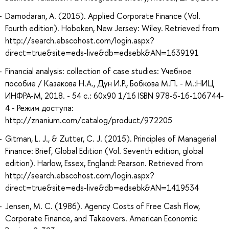
Damodaran, A. (2015). Applied Corporate Finance (Vol.
Fourth edition). Hoboken, New Jersey: Wiley. Retrieved from
http://search.ebscohost.com/login.aspx?
direct=true&site=eds-live&db=edsebk&AN=1639191
Financial analysis: collection of case studies: Учебное
пособие / Казакова Н.А., Дун И.Р., Бобкова М.П. - М.:НИЦ
ИНФРА-М, 2018. - 54 с.: 60x90 1/16 ISBN 978-5-16-106744-
4 - Режим доступа:
http://znanium.com/catalog/product/972205
Gitman, L. J., & Zutter, C. J. (2015). Principles of Managerial
Finance: Brief, Global Edition (Vol. Seventh edition, global
edition). Harlow, Essex, England: Pearson. Retrieved from
http://search.ebscohost.com/login.aspx?
direct=true&site=eds-live&db=edsebk&AN=1419534
Jensen, M. C. (1986). Agency Costs of Free Cash Flow,
Corporate Finance, and Takeovers. American Economic