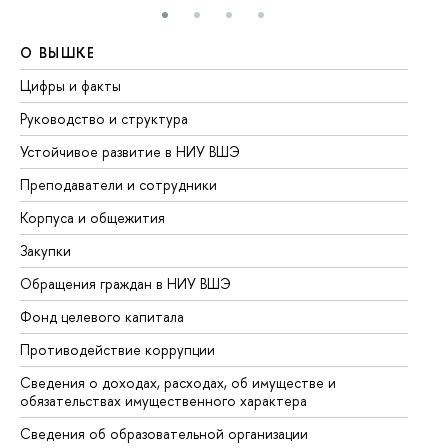
О ВЫШКЕ
О
Цифры и факты
Ли
Руководство и структура
До
Устойчивое развитие в НИУ ВШЭ
Ол
Преподаватели и сотрудники
Пр
Корпуса и общежития
Вы
Закупки
Пр
Обращения граждан в НИУ ВШЭ
Ас
Фонд целевого капитала
До
Противодействие коррупции
Це
Сведения о доходах, расходах, об имуществе и
Би
обязательствах имущественного характера
Об
Сведения об образовательной организации