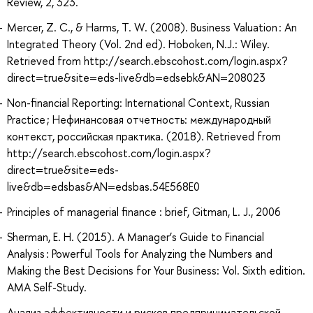
Review, 2, 323.
Mercer, Z. C., & Harms, T. W. (2008). Business Valuation : An
Integrated Theory (Vol. 2nd ed). Hoboken, N.J.: Wiley.
Retrieved from http://search.ebscohost.com/login.aspx?
direct=true&site=eds-live&db=edsebk&AN=208023
Non-financial Reporting: International Context, Russian
Practice ; Нефинансовая отчетность: международный
контекст, российская практика. (2018). Retrieved from
http://search.ebscohost.com/login.aspx?
direct=true&site=eds-
live&db=edsbas&AN=edsbas.54E568E0
Principles of managerial finance : brief, Gitman, L. J., 2006
Sherman, E. H. (2015). A Manager’s Guide to Financial
Analysis : Powerful Tools for Analyzing the Numbers and
Making the Best Decisions for Your Business: Vol. Sixth edition.
AMA Self-Study.
Анализ эффективности и рисков предпринимательской