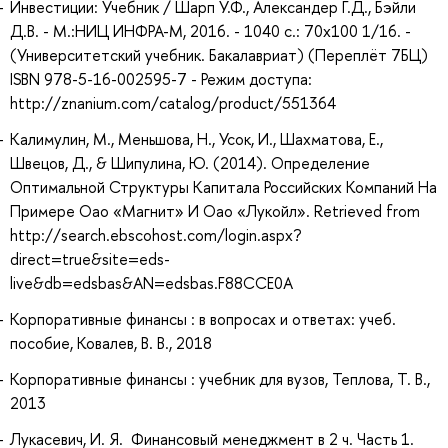
Инвестиции: Учебник / Шарп У.Ф., Александер Г.Д., Бэйли
Д.В. - М.:НИЦ ИНФРА-М, 2016. - 1040 с.: 70x100 1/16. -
(Университетский учебник. Бакалавриат) (Переплёт 7БЦ)
ISBN 978-5-16-002595-7 - Режим доступа:
http://znanium.com/catalog/product/551364
Калимулин, М., Меньшова, Н., Усок, И., Шахматова, Е.,
Швецов, Д., & Шипулина, Ю. (2014). Определение
Оптимальной Структуры Капитала Российских Компаний На
Примере Оао «Магнит» И Оао «Лукойл». Retrieved from
http://search.ebscohost.com/login.aspx?
direct=true&site=eds-
live&db=edsbas&AN=edsbas.F88CCE0A
Корпоративные финансы : в вопросах и ответах: учеб.
пособие, Ковалев, В. В., 2018
Корпоративные финансы : учебник для вузов, Теплова, Т. В.,
2013
Лукасевич, И. Я. Финансовый менеджмент в 2 ч. Часть 1.