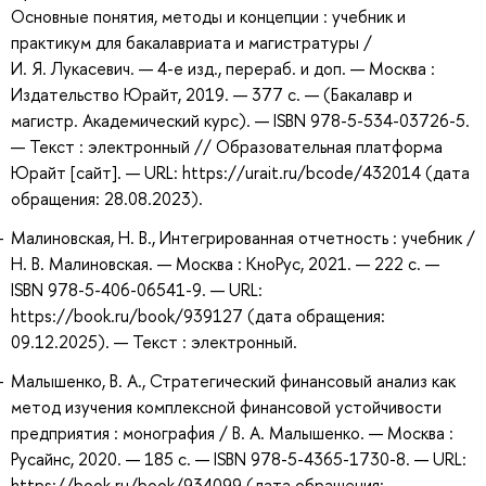
Основные понятия, методы и концепции : учебник и
практикум для бакалавриата и магистратуры /
И. Я. Лукасевич. — 4-е изд., перераб. и доп. — Москва :
Издательство Юрайт, 2019. — 377 с. — (Бакалавр и
магистр. Академический курс). — ISBN 978-5-534-03726-5.
— Текст : электронный // Образовательная платформа
Юрайт [сайт]. — URL: https://urait.ru/bcode/432014 (дата
обращения: 28.08.2023).
Малиновская, Н. В., Интегрированная отчетность : учебник /
Н. В. Малиновская. — Москва : КноРус, 2021. — 222 с. —
ISBN 978-5-406-06541-9. — URL:
https://book.ru/book/939127 (дата обращения:
09.12.2025). — Текст : электронный.
Малышенко, В. А., Стратегический финансовый анализ как
метод изучения комплексной финансовой устойчивости
предприятия : монография / В. А. Малышенко. — Москва :
Русайнс, 2020. — 185 с. — ISBN 978-5-4365-1730-8. — URL:
https://book.ru/book/934099 (дата обращения: