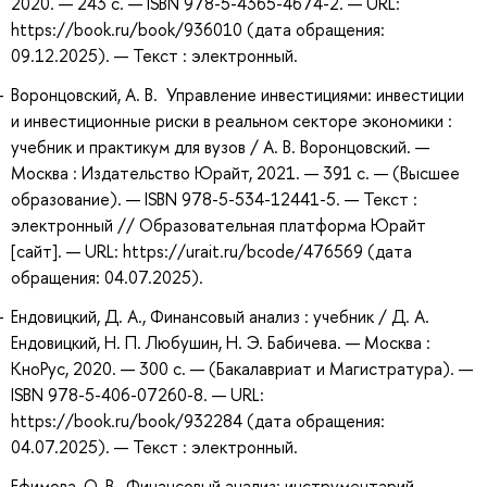
2020. — 243 с. — ISBN 978-5-4365-4674-2. — URL:
https://book.ru/book/936010 (дата обращения:
09.12.2025). — Текст : электронный.
Воронцовский, А. В. Управление инвестициями: инвестиции
и инвестиционные риски в реальном секторе экономики :
учебник и практикум для вузов / А. В. Воронцовский. —
Москва : Издательство Юрайт, 2021. — 391 с. — (Высшее
образование). — ISBN 978-5-534-12441-5. — Текст :
электронный // Образовательная платформа Юрайт
[сайт]. — URL: https://urait.ru/bcode/476569 (дата
обращения: 04.07.2025).
Ендовицкий, Д. А., Финансовый анализ : учебник / Д. А.
Ендовицкий, Н. П. Любушин, Н. Э. Бабичева. — Москва :
КноРус, 2020. — 300 с. — (Бакалавриат и Магистратура). —
ISBN 978-5-406-07260-8. — URL:
https://book.ru/book/932284 (дата обращения:
04.07.2025). — Текст : электронный.
Ефимова, О. В., Финансовый анализ: инструментарий