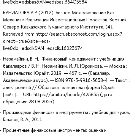
live&db=edsbas&AN=edsbas.364C5584
БУНИАТОВА А.Р. (2012). Бизнес-Моделирование Как
Механизм Реализации Инвестиционных Проектов. Вестник
Северо-Кавказского Гуманитарного Института, (4).
Retrieved from http://search.ebscohost.com/login.aspx?
direct=true&site=eds-
live&db=edsclk&AN=edsclk.16023674
Незамайкин, В. Н. Финансовый менеджмент : учебник для
бакалавров / В. Н. Незамайкин, И. Л. Юрзинова. — Москва :
Издательство Юрайт, 2019. — 467 с. — (Бакалавр.
Академический курс). — ISBN 978-5-9916-3638-4. — Текст :
электронный // Образовательная платформа Юрайт
[сайт]. — URL: https://urait.ru/bcode/425835 (дата
обращения: 28.08.2023).
Производные финансовые инструменты : учебник для вузов,
Галанов, В. А., 2011
Процентные финансовые инструменты: оценка и