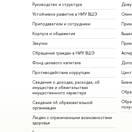
Руководство и структура
Дову
Устойчивое развитие в НИУ ВШЭ
Олим
Преподаватели и сотрудники
Прие
Корпуса и общежития
Вышк
Закупки
Прие
Обращения граждан в НИУ ВШЭ
Аспи
Фонд целевого капитала
Допо
Противодействие коррупции
Цент
Сведения о доходах, расходах, об
Бизн
имуществе и обязательствах
Обра
имущественного характера
Обрат
Сведения об образовательной
полу
организации
Людям с ограниченными возможностями
здоровья