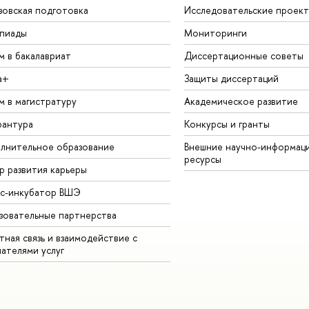
зовская подготовка
Исследовательские проек
пиады
Мониторинги
м в бакалавриат
Диссертационные советы
а+
Защиты диссертаций
м в магистратуру
Академическое развитие
рантура
Конкурсы и гранты
лнительное образование
Внешние научно-информац
ресурсы
р развития карьеры
ес-инкубатор ВШЭ
зовательные партнерства
ная связь и взаимодействие с
чателями услуг