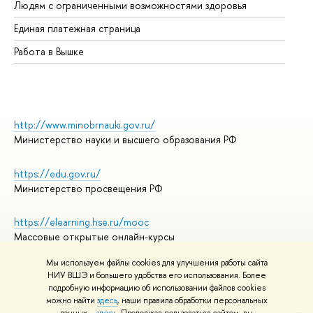
Людям с ограниченными возможностями здоровья
Единая платежная страница
Работа в Вышке
http://www.minobrnauki.gov.ru/
Министерство науки и высшего образования РФ
https://edu.gov.ru/
Министерство просвещения РФ
https://elearning.hse.ru/mooc
Массовые открытые онлайн-курсы
Мы используем файлы cookies для улучшения работы сайта
НИУ ВШЭ и большего удобства его использования. Более
подробную информацию об использовании файлов cookies
© НИУ ВШЭ 1993–2026
Адреса и контакты
можно найти
здесь
, наши правила обработки персональных
Условия использования материалов