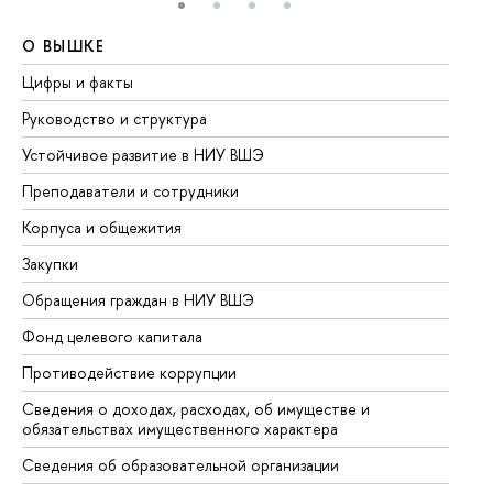
О ВЫШКЕ
О
Цифры и факты
Ли
Руководство и структура
До
Устойчивое развитие в НИУ ВШЭ
Ол
Преподаватели и сотрудники
Пр
Корпуса и общежития
Вы
Закупки
Пр
Обращения граждан в НИУ ВШЭ
Ас
Фонд целевого капитала
До
Противодействие коррупции
Це
Сведения о доходах, расходах, об имуществе и
Би
обязательствах имущественного характера
Об
Сведения об образовательной организации
Об