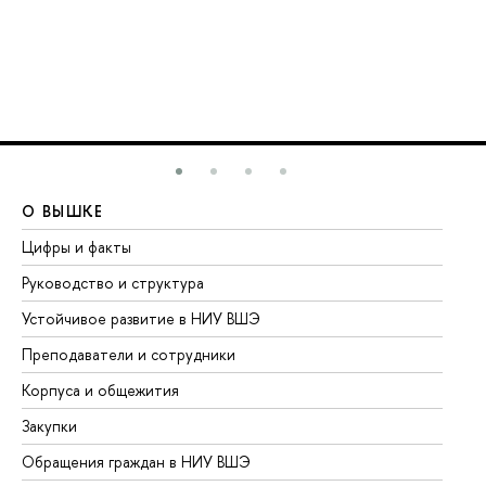
О ВЫШКЕ
О
Цифры и факты
Ли
Руководство и структура
До
Устойчивое развитие в НИУ ВШЭ
Ол
Преподаватели и сотрудники
Пр
Корпуса и общежития
Вы
Закупки
Пр
Обращения граждан в НИУ ВШЭ
Ас