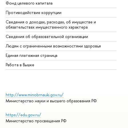
Фонд целевого капитала
До
Противодействие коррупции
Це
Сведения о доходах, расходах, об имуществе и
Би
обязательствах имущественного характера
Об
Сведения об образовательной организации
Об
Людям с ограниченными возможностями здоровья
Единая платежная страница
Работа в Вышке
http://www.minobrnauki.gov.ru/
Министерство науки и высшего образования РФ
https://edu.gov.ru/
Министерство просвещения РФ