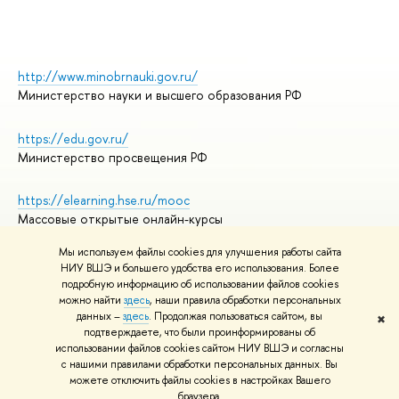
http://www.minobrnauki.gov.ru/
Министерство науки и высшего образования РФ
https://edu.gov.ru/
Министерство просвещения РФ
https://elearning.hse.ru/mooc
Массовые открытые онлайн-курсы
Мы используем файлы cookies для улучшения работы сайта
НИУ ВШЭ и большего удобства его использования. Более
подробную информацию об использовании файлов cookies
© НИУ ВШЭ 1993–2026
Адреса и контакты
можно найти
здесь
, наши правила обработки персональных
Условия использования материалов
данных –
здесь
. Продолжая пользоваться сайтом, вы
✖
подтверждаете, что были проинформированы об
Политика конфиденциальности
использовании файлов cookies сайтом НИУ ВШЭ и согласны
Правила применения рекомендательных технологий в НИУ ВШЭ
с нашими правилами обработки персональных данных. Вы
Карта сайта
можете отключить файлы cookies в настройках Вашего
браузера.