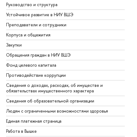
Руководство и структура
До
Устойчивое развитие в НИУ ВШЭ
Ол
Преподаватели и сотрудники
Пр
Корпуса и общежития
Вы
Закупки
Пр
Обращения граждан в НИУ ВШЭ
Ас
Фонд целевого капитала
До
Противодействие коррупции
Це
Сведения о доходах, расходах, об имуществе и
Би
обязательствах имущественного характера
Об
Сведения об образовательной организации
Об
Людям с ограниченными возможностями здоровья
Единая платежная страница
Работа в Вышке