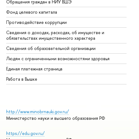
Обращения граждан в НИУ ВШЭ
Ас
Фонд целевого капитала
До
Противодействие коррупции
Це
Сведения о доходах, расходах, об имуществе и
Би
обязательствах имущественного характера
Об
Сведения об образовательной организации
Об
Людям с ограниченными возможностями здоровья
Единая платежная страница
Работа в Вышке
http://www.minobrnauki.gov.ru/
Министерство науки и высшего образования РФ
https://edu.gov.ru/