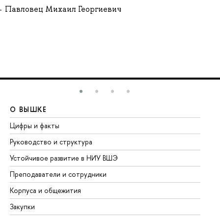
Павловец Михаил Георгиевич
О ВЫШКЕ
О
Цифры и факты
Ли
Руководство и структура
До
Устойчивое развитие в НИУ ВШЭ
Ол
Преподаватели и сотрудники
Пр
Корпуса и общежития
Вы
Закупки
Пр