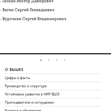
Газман Виктор Давидович
Вагин Сергей Геннадьевич
Курочкин Сергей Владимирович
О ВЫШКЕ
О
Цифры и факты
Ли
Руководство и структура
До
Устойчивое развитие в НИУ ВШЭ
Ол
Преподаватели и сотрудники
Пр
Корпуса и общежития
Вы