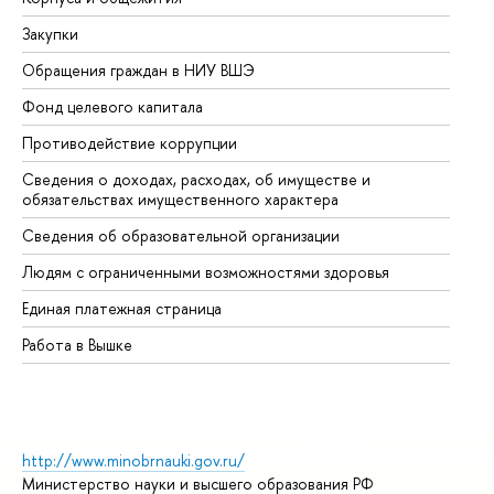
Закупки
Пр
Обращения граждан в НИУ ВШЭ
Ас
Фонд целевого капитала
До
Противодействие коррупции
Це
Сведения о доходах, расходах, об имуществе и
Би
обязательствах имущественного характера
Об
Сведения об образовательной организации
Об
Людям с ограниченными возможностями здоровья
Единая платежная страница
Работа в Вышке
http://www.minobrnauki.gov.ru/
Министерство науки и высшего образования РФ