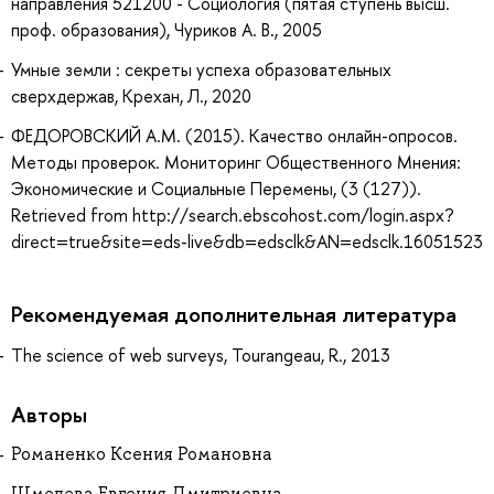
направления 521200 - Социология (пятая ступень высш.
проф. образования), Чуриков А. В., 2005
Умные земли : секреты успеха образовательных
сверхдержав, Крехан, Л., 2020
ФЕДОРОВСКИЙ А.М. (2015). Качество онлайн-опросов.
Методы проверок. Мониторинг Общественного Мнения:
Экономические и Социальные Перемены, (3 (127)).
Retrieved from http://search.ebscohost.com/login.aspx?
direct=true&site=eds-live&db=edsclk&AN=edsclk.16051523
Рекомендуемая дополнительная литература
The science of web surveys, Tourangeau, R., 2013
Авторы
Романенко Ксения Романовна
Шмелева Евгения Дмитриевна