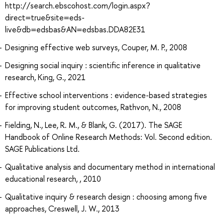
http://search.ebscohost.com/login.aspx?
direct=true&site=eds-
live&db=edsbas&AN=edsbas.DDA82E31
Designing effective web surveys, Couper, M. P., 2008
Designing social inquiry : scientific inference in qualitative
research, King, G., 2021
Effective school interventions : evidence-based strategies
for improving student outcomes, Rathvon, N., 2008
Fielding, N., Lee, R. M., & Blank, G. (2017). The SAGE
Handbook of Online Research Methods: Vol. Second edition.
SAGE Publications Ltd.
Qualitative analysis and documentary method in international
educational research, , 2010
Qualitative inquiry & research design : choosing among five
approaches, Creswell, J. W., 2013