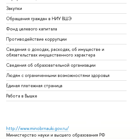
Закупки
Пр
Обращения граждан в НИУ ВШЭ
Ас
Фонд целевого капитала
До
Противодействие коррупции
Це
Сведения о доходах, расходах, об имуществе и
Би
обязательствах имущественного характера
Об
Сведения об образовательной организации
Об
Людям с ограниченными возможностями здоровья
Единая платежная страница
Работа в Вышке
http://www.minobrnauki.gov.ru/
Министерство науки и высшего образования РФ