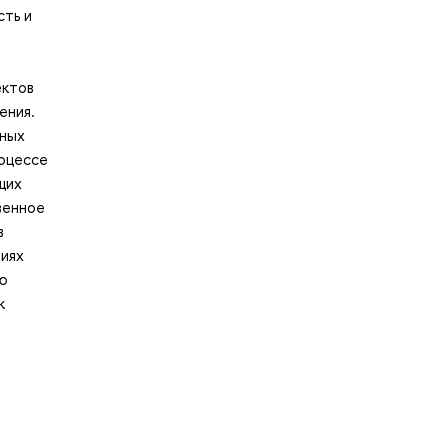
сть и
а
ектов
ения.
нных
роцессе
щих
венное
в
тиях
ую
к