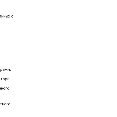
анных с
грамм.
ктора.
нного
тного