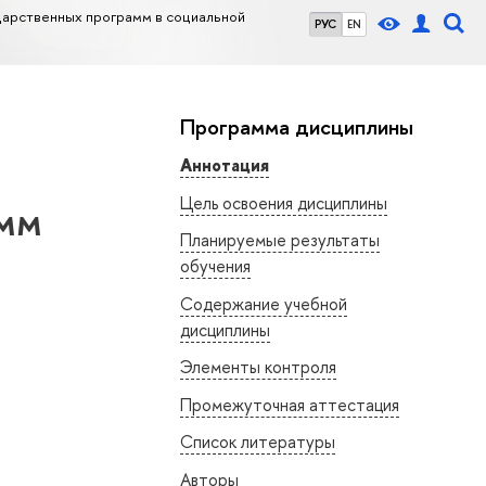
дарственных программ в социальной
РУС
EN
Программа дисциплины
Аннотация
Цель освоения дисциплины
амм
Планируемые результаты
обучения
Содержание учебной
дисциплины
Элементы контроля
Промежуточная аттестация
Список литературы
Авторы