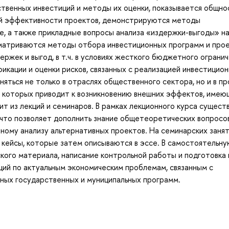
твенных инвестиций и методы их оценки, показывается общно
ой эффективности проектов, демонстрируются методы
е, а также прикладные вопросы анализа «издержки-выгоды» н
сматриваются методы отбора инвестиционных программ и про
ржек и выгод, в т.ч. в условиях жесткого бюджетного огранич
кации и оценки рисков, связанных с реализацией инвестицио
яться не только в отраслях общественного сектора, но и в п
я которых приводит к возникновению внешних эффектов, имею
т из лекций и семинаров. В рамках лекционного курса сущест
 что позволяет дополнить знание общетеоретических вопросо
ному анализу альтернативных проектов. На семинарских заня
 кейсы, которые затем описываются в эссе. В самостоятельн
ого материала, написание контрольной работы и подготовка 
аций по актуальным экономическим проблемам, связанным с
ных государственных и муниципальных программ.