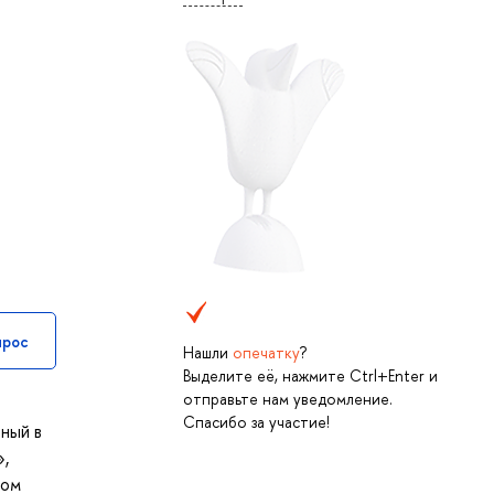
прос
Нашли
опечатку
?
Выделите её, нажмите Ctrl+Enter и
отправьте нам уведомление.
Спасибо за участие!
ный в
»,
ном