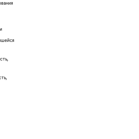
ования
и
вшейся
сть,
ть,