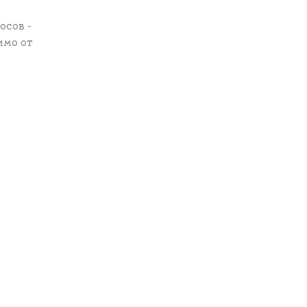
осов -
имо от