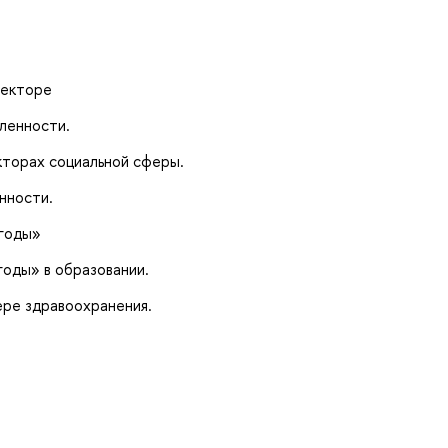
секторе
ленности.
кторах социальной сферы.
нности.
ыгоды»
оды» в образовании.
ре здравоохранения.