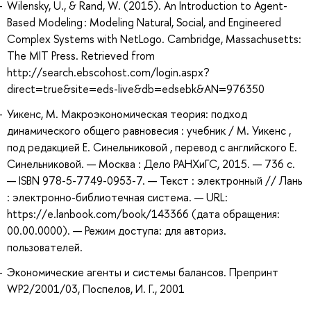
Wilensky, U., & Rand, W. (2015). An Introduction to Agent-
Based Modeling : Modeling Natural, Social, and Engineered
Complex Systems with NetLogo. Cambridge, Massachusetts:
The MIT Press. Retrieved from
http://search.ebscohost.com/login.aspx?
direct=true&site=eds-live&db=edsebk&AN=976350
Уикенс, М. Макроэкономическая теория: подход
динамического общего равновесия : учебник / М. Уикенс ,
под редакцией Е. Синельниковой , перевод с английского Е.
Синельниковой. — Москва : Дело РАНХиГС, 2015. — 736 с.
— ISBN 978-5-7749-0953-7. — Текст : электронный // Лань
: электронно-библиотечная система. — URL:
https://e.lanbook.com/book/143366 (дата обращения:
00.00.0000). — Режим доступа: для авториз.
пользователей.
Экономические агенты и системы балансов. Препринт
WP2/2001/03, Поспелов, И. Г., 2001