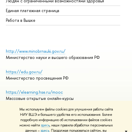
Людям с ограниченными возможностями здоровья
Единая платежная страница
Работа в Вышке
http://www.minobrnauki.gov.ru/
Министерство науки и высшего образования РФ
https://edu.gov.ru/
Министерство просвещения РФ
https://elearning.hse.ru/mooc
Массовые открытые онлайн-курсы
Мы используем файлы cookies для улучшения работы сайта
НИУ ВШЭ и большего удобства его использования. Более
подробную информацию об использовании файлов cookies
© НИУ ВШЭ 1993–2026
Адреса и контакты
можно найти
здесь
, наши правила обработки персональных
Условия использования материалов
данных –
здесь
. Продолжая пользоваться сайтом, вы
✖