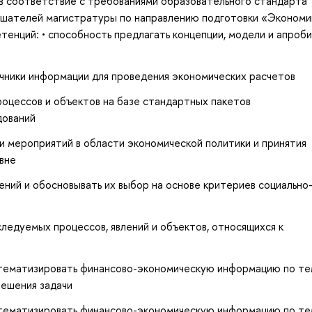
 в соответствие с требованиями образовательного стандарта
ушателей магистратуры по направлению подготовки «Экономи
енций: • способность предлагать концепции, модели и апроб
точники информации для проведения экономических расчетов
оцессов и объектов на базе стандартных пакетов
дований
ки мероприятий в области экономической политики и принятия
вне
ений и обосновывать их выбор на основе критериев социально
ледуемых процессов, явлений и объектов, относящихся к
систематизировать финансово-экономическую информацию по т
решения задачи
систематизировать финансово-экономическую информацию по т