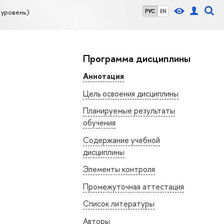
 уровень)
РУС
EN
Программа дисциплины
Аннотация
Цель освоения дисциплины
Планируемые результаты
обучения
Содержание учебной
дисциплины
Элементы контроля
Промежуточная аттестация
Список литературы
Авторы