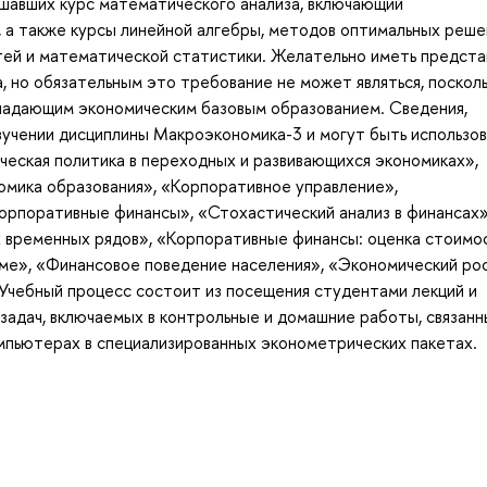
ушавших курс математического анализа, включающий
 а также курсы линейной алгебры, методов оптимальных реше
тей и математической статистики. Желательно иметь предст
, но обязательным это требование не может являться, посколь
ладающим экономическим базовым образованием. Сведения,
зучении дисциплины Макроэкономика-3 и могут быть использов
еская политика в переходных и развивающихся экономиках»,
мика образования», «Корпоративное управление»,
орпоративные финансы», «Стохастический анализ в финансах»
 временных рядов», «Корпоративные финансы: оценка стоимо
ме», «Финансовое поведение населения», «Экономический ро
Учебный процесс состоит из посещения студентами лекций и
задач, включаемых в контрольные и домашние работы, связанн
мпьютерах в специализированных эконометрических пакетах.