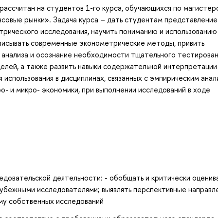
ассчитан на студентов 1-го курса, обучающихся по магистер
совые рынки». Задача курса – дать студентам представление
рического исследования, научить пониманию и использованию
описывать современные эконометрические методы, привить
 анализа и осознание необходимости тщательного тестирова
елей, а также развить навыки содержательной интерпретации
 использования в дисциплинах, связанных с эмпирическим ана
ро- и микро- экономики, при выполнении исследований в ходе
довательской деятельности: - обобщать и критически оценив
рубежными исследователями; выявлять перспективные направл
мму собственных исследований