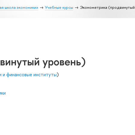
ая школа экономики»
Учебные курсы
Эконометрика (продвинутый
винутый уровень)
и и финансовые институты
)
ики