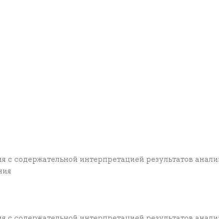
ия с содержательной интерпретацией результатов анали
ния
ия с содержательной интерпретацией результатов анали