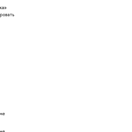
ка»
ировать
-
еме
еме