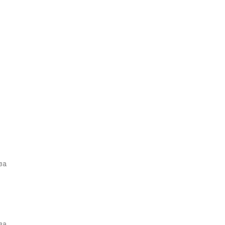
за
за