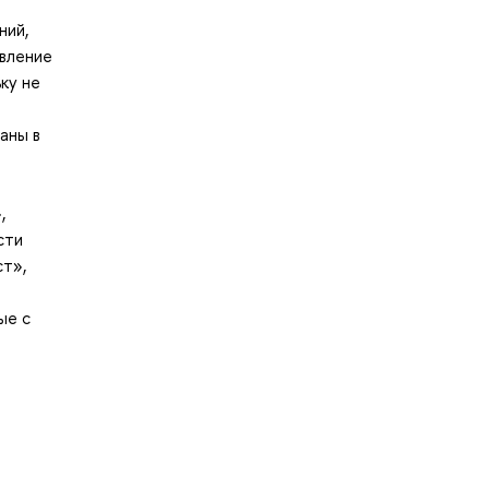
ний,
авление
ку не
аны в
,
сти
ст»,
ые с