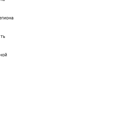
егиона
ать
ной