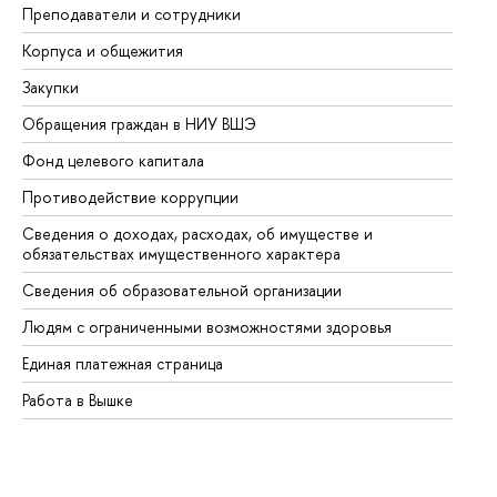
Преподаватели и сотрудники
Пр
Корпуса и общежития
Вы
Закупки
Пр
Обращения граждан в НИУ ВШЭ
Ас
Фонд целевого капитала
До
Противодействие коррупции
Це
Сведения о доходах, расходах, об имуществе и
Би
обязательствах имущественного характера
Об
Сведения об образовательной организации
Об
Людям с ограниченными возможностями здоровья
Единая платежная страница
Работа в Вышке