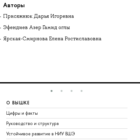
Авторы
Присяжнюк Дарья Игоревна
Эфендиев Азер Гамид оглы
Ярская-Смирнова Елена Ростиславовна
О ВЫШКЕ
О
Цифры и факты
Ли
Руководство и структура
До
Устойчивое развитие в НИУ ВШЭ
Ол