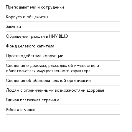
Преподаватели и сотрудники
Пр
Корпуса и общежития
Вы
Закупки
Пр
Обращения граждан в НИУ ВШЭ
Ас
Фонд целевого капитала
До
Противодействие коррупции
Це
Сведения о доходах, расходах, об имуществе и
Би
обязательствах имущественного характера
Об
Сведения об образовательной организации
Об
Людям с ограниченными возможностями здоровья
Единая платежная страница
Работа в Вышке