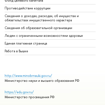
Фонд целевого капитала
До
Противодействие коррупции
Це
Сведения о доходах, расходах, об имуществе и
Би
обязательствах имущественного характера
Об
Сведения об образовательной организации
Об
Людям с ограниченными возможностями здоровья
Единая платежная страница
Работа в Вышке
http://www.minobrnauki.gov.ru/
Министерство науки и высшего образования РФ
https://edu.gov.ru/
Министерство просвещения РФ