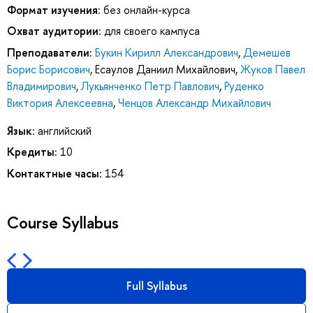
Формат изучения:
без онлайн-курса
Охват аудитории:
для своего кампуса
Преподаватели:
Букин Кирилл Александрович
,
Демешев
Борис Борисович
,
Есаулов Даниил Михайлович
,
Жуков Павел
Владимирович
,
Лукьянченко Петр Павлович
,
Руденко
Виктория Алексеевна
,
Ченцов Александр Михайлович
Язык:
английский
Кредиты:
10
Контактные часы:
154
Course Syllabus
Full Syllabus