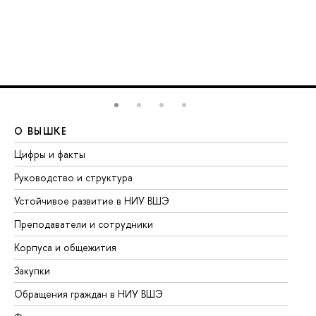
О ВЫШКЕ
О
Цифры и факты
Ли
Руководство и структура
До
Устойчивое развитие в НИУ ВШЭ
Ол
Преподаватели и сотрудники
Пр
Корпуса и общежития
Вы
Закупки
Пр
Обращения граждан в НИУ ВШЭ
Ас