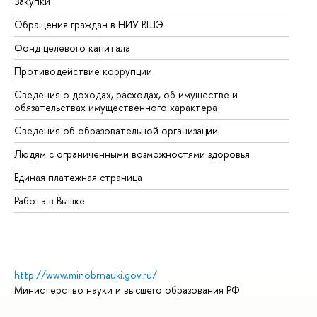
Закупки
Пр
Обращения граждан в НИУ ВШЭ
Ас
Фонд целевого капитала
До
Противодействие коррупции
Це
Сведения о доходах, расходах, об имуществе и
Би
обязательствах имущественного характера
Об
Сведения об образовательной организации
Об
Людям с ограниченными возможностями здоровья
Единая платежная страница
Работа в Вышке
http://www.minobrnauki.gov.ru/
Министерство науки и высшего образования РФ